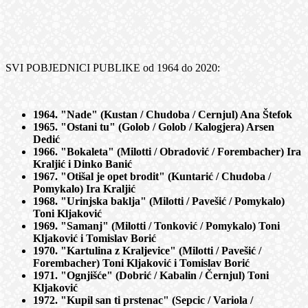
SVI POBJEDNICI PUBLIKE od 1964 do 2020:
1964. "Nade" (Kustan / Chudoba / Cernjul) Ana Štefok
1965. "Ostani tu" (Golob / Golob / Kalogjera) Arsen
Dedić
1966. "Bokaleta" (Milotti / Obradović / Forembacher) Ira
Kraljić i Dinko Banić
1967. "Otišal je opet brodit" (Kuntarić / Chudoba /
Pomykalo) Ira Kraljić
1968. "Urinjska baklja" (Milotti / Pavešić / Pomykalo)
Toni Kljaković
1969. "Samanj" (Milotti / Tonković / Pomykalo) Toni
Kljaković i Tomislav Borić
1970. "Kartulina z Kraljevice" (Milotti / Pavešić /
Forembacher) Toni Kljaković i Tomislav Borić
1971. "Ognjišće" (Dobrić / Kabalin / Černjul) Toni
Kljaković
1972. "Kupil san ti prstenac" (Sepcic / Variola /