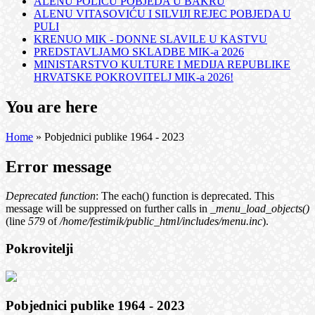
ALENU POLIĆU POBJEDA U BAKRU
ALENU VITASOVIĆU I SILVIJI REJEC POBJEDA U
PULI
KRENUO MIK - DONNE SLAVILE U KASTVU
PREDSTAVLJAMO SKLADBE MIK-a 2026
MINISTARSTVO KULTURE I MEDIJA REPUBLIKE
HRVATSKE POKROVITELJ MIK-a 2026!
You are here
Home
» Pobjednici publike 1964 - 2023
Error message
Deprecated function
: The each() function is deprecated. This
message will be suppressed on further calls in
_menu_load_objects()
(line
579
of
/home/festimik/public_html/includes/menu.inc
).
Pokrovitelji
Pobjednici publike 1964 - 2023