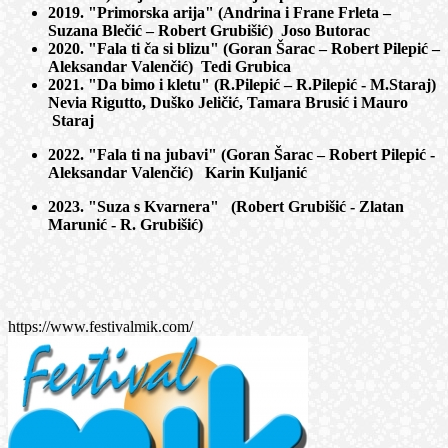
2019. "Primorska arija" (Andrina i Frane Frleta –
Suzana Blečić – Robert Grubišić) Joso Butorac
2020. "Fala ti ča si blizu" (Goran Šarac – Robert Pilepić –
Aleksandar Valenčić) Tedi Grubica
2021. "Da bimo i kletu" (R.Pilepić – R.Pilepić - M.Staraj)
Nevia Rigutto, Duško Jeličić, Tamara Brusić i Mauro
Staraj
2022. "Fala ti na jubavi" (Goran Šarac – Robert Pilepić -
Aleksandar Valenčić) Karin Kuljanić
2023. "Suza s Kvarnera" (Robert Grubišić - Zlatan
Marunić - R. Grubišić)
https://www.festivalmik.com/