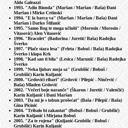
Aldo Galeazzi
1993. "Adio Bionda" (Maršan / Maršan / Baša) Đani
Maršan i Mirko Cetinski
1994. "E la barca va" (Maršan / Maršan / Baša) Đani
Maršan i Darko Štifanić
1995. "Samo Bog te moga učiniti" (Morosin / Morosin /
Vitasović) Alen Vitasović
1996. "Bracolet" (Badurina / Juretić/ Baša) Radojka
Šverko
1997. "Plače stara lesa" (Frleta / Bobuš / Baša) Radojka
Šverko i klapa Krk
1998. "Kad san ti bila" (Lesica / Marunić / Baša) Radojka
Šverko
1999. "Neka ljubav moja sa" (Grubišić / Bobuš /
Grubišić) Karin Kuljanić
2000. "Grdovići ribari" (Grdović / Pilepić - Ninčević /
Baša) Mladen Grdović
2002. "Večeri boje naranče" (Škaron / Juretić / Valenčić)
Karin Kuljanić i Đani Maršan
2003. "Da mi je s tobun prošećat" (Baša / Pilepić / Baša)
Gina Picinić
2004. "Tribalo bi zakantat" (Bobuš / Bobuš / Grubišić)
Karin Kuljanić i Mirjana Bobuš
2005. "Za te rojena" (Kuljanić-Grubišic / Bobuš /
Grubišić) Karin Kuljanić