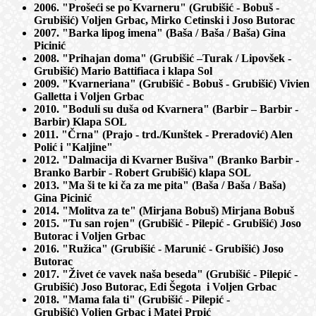
2006. "Prošeći se po Kvarneru" (Grubišić - Bobuš -
Grubišić) Voljen Grbac, Mirko Cetinski i Joso Butorac
2007. "Barka lipog imena" (Baša / Baša / Baša) Gina
Picinić
2008. "Prihajan doma" (Grubišić –Turak / Lipovšek -
Grubišić) Mario Battifiaca i klapa Sol
2009. "Kvarneriana" (Grubišić - Bobuš - Grubišić) Vivien
Galletta i Voljen Grbac
2010. "Boduli su duša od Kvarnera" (Barbir – Barbir -
Barbir) Klapa SOL
2011. "Črna" (Prajo - trd./Kunštek - Preradović) Alen
Polić i "Kaljine"
2012. "Dalmacija di Kvarner Bušiva" (Branko Barbir -
Branko Barbir - Robert Grubišić) klapa SOL
2013. "Ma ši te ki ča za me pita" (Baša / Baša / Baša)
Gina Picinić
2014. "Molitva za te" (Mirjana Bobuš) Mirjana Bobuš
2015. "Tu san rojen" (Grubišić - Pilepić - Grubišić) Joso
Butorac i Voljen Grbac
2016. "Ružica" (Grubišić - Marunić - Grubišić) Joso
Butorac
2017. "Živet će vavek naša beseda" (Grubišić - Pilepić -
Grubišić) Joso Butorac, Edi Šegota i Voljen Grbac
2018. "Mama fala ti" (Grubišić - Pilepić -
Grubišić) Voljen Grbac i Matej Prpić