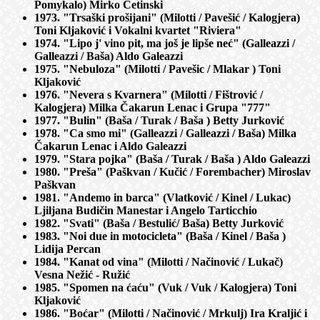
Pomykalo) Mirko Cetinski
1973. "Trsaški prošijani" (Milotti / Pavešić / Kalogjera)
Toni Kljaković i Vokalni kvartet "Riviera"
1974. "Lipo j' vino pit, ma još je lipše neć" (Galleazzi /
Galleazzi / Baša) Aldo Galeazzi
1975. "Nebuloza" (Milotti / Pavešic / Mlakar ) Toni
Kljaković
1976. "Nevera s Kvarnera" (Milotti / Fištrović /
Kalogjera) Milka Čakarun Lenac i Grupa "777"
1977. "Bulin" (Baša / Turak / Baša ) Betty Jurković
1978. "Ca smo mi" (Galleazzi / Galleazzi / Baša) Milka
Čakarun Lenac i Aldo Galeazzi
1979. "Stara pojka" (Baša / Turak / Baša ) Aldo Galeazzi
1980. "Preša" (Paškvan / Kučić / Forembacher) Miroslav
Paškvan
1981. "Andemo in barca" (Vlatković / Kinel / Lukac)
Ljiljana Budičin Manestar i Angelo Tarticchio
1982. "Svati" (Baša / Bestulić/ Baša) Betty Jurković
1983. "Noi due in motocicleta" (Baša / Kinel / Baša )
Lidija Percan
1984. "Kanat od vina" (Milotti / Načinović / Lukač)
Vesna Nežić - Ružić
1985. "Spomen na ćaću" (Vuk / Vuk / Kalogjera) Toni
Kljaković
1986. "Boćar" (Milotti / Načinović / Mrkulj) Ira Kraljić i