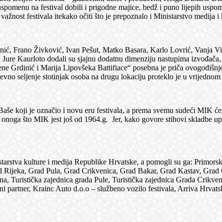
za uspomenu na festival dobili i prigodne majice, bedž i puno lijepih us
važnost festivala itekako očiti što je prepoznalo i Ministarstvo medija 
 Frano Živković, Ivan Pešut, Matko Basara, Karlo Lovrić, Vanja Vit
ure Kaurloto dodali su sjajnu dodatnu dimenziju nastupima izvođača, a 
e Grdinić i Marija Lipovšeka Battifiace“ posebna je priča ovogodišnjeg
nevno seljenje stotinjak osoba na drugu lokaciju proteklo je u vrijedno
oji je označio i novu eru festivala, a prema svemu sudeći MIK će, Baš
ga onoga što MIK jest još od 1964.g. Jer, kako govore stihovi skladbe
a kulture i medija Republike Hrvatske, a pomogli su ga: Primorsko –
à, Grad Rijeka, Grad Pula, Grad Crikvenica, Grad Bakar, Grad Kastav, G
Turistička zajednica grada Pule, Turistička zajednica Grada Crikvenic
tajni partner, Krainc Auto d.o.o – službeno vozilo festivala, Arriva H