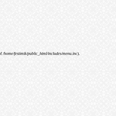
of
/home/festimik/public_html/includes/menu.inc
).