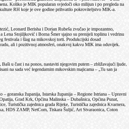
pomena. Koliko je MIK popularan svjedoči oko milijun i po pregleda na
i kulture RH koje je ove godine prihvatilo pokroviteljstvo MIK-a.
ezić, Leonard Berisha i Dorian Rubeša zvučao je impozantno,
Lena Stojiljković i Borna Šmer sjajno su prenijeli toplinu i vedrinu
 festivala i šlag na mikovskoj torti. Produkcijski dosad
m radu, ali i pozitivnoj atmosferi, onakvoj kakvu MIK ima oduvijek.
i u čast i na ponos, nastaviti njegovim putem – zbližavajući ljude,
 upisani na sada već legendarnim mikovskim majicama – „Tu san ja
 goranska županija, Istarska županija – Regione Istriana – Upravni
rad Opatija, Grad Krk, Općina Malinska – Dubašnica, Općina Punat,
e, Turistička zajednica grada Rijeke, Turistička zajednica Kvarnera,
rvatska, HDS ZAMP, NetCom, Tiskara Šuljić, Art Stvaraonica, Coton