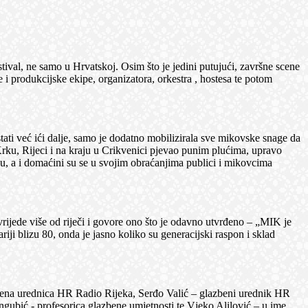
val, ne samo u Hrvatskoj. Osim što je jedini putujući, završne scene
 i produkcijske ekipe, organizatora, orkestra , hostesa te potom
i već ići dalje, samo je dodatno mobilizirala sve mikovske snage da
rku, Rijeci i na kraju u Crikvenici pjevao punim plućima, upravo
u, a i domaćini su se u svojim obraćanjima publici i mikovcima
jede više od riječi i govore ono što je odavno utvrđeno – „MIK je
riji blizu 80, onda je jasno koliko su generacijski raspon i sklad
na urednica HR Radio Rijeka, Serđo Valić – glazbeni urednik HR
angubić - profesorica glazbene umjetnosti te Vjeko Alilović – u ime