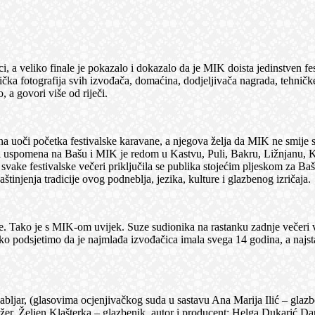
eliko finale je pokazalo i dokazalo da je MIK doista jedinstven festi
ička fotografija svih izvođača, domaćina, dodjeljivača nagrada, tehničke
, a govori više od riječi.
i početka festivalske karavane, a njegova želja da MIK ne smije stat
 i uspomena na Bašu i MIK je redom u Kastvu, Puli, Bakru, Ližnjanu, K
vake festivalske večeri priključila se publika stojećim pljeskom za Baš
štinjenja tradicije ovog podneblja, jezika, kulture i glazbenog izričaja.
ako je s MIK-om uvijek. Suze sudionika na rastanku zadnje večeri vri
 ako podsjetimo da je najmlađa izvođačica imala svega 14 godina, a najsta
 (glasovima ocjenjivačkog suda u sastavu Ana Marija Ilić – glazbe
ranžer, Željen Klašterka – glazbenik, autor i producent; Helga Dukarić D