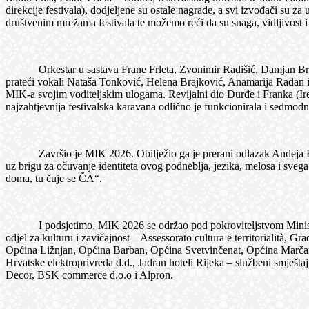
direkcije festivala), dodjeljene su ostale nagrade, a svi izvođači su 
društvenim mrežama festivala te možemo reći da su snaga, vidljivost i 
Orkestar u sastavu Frane Frleta, Zvonimir Radišić, Damjan Brnić,
prateći vokali Nataša Tonković, Helena Brajković, Anamarija Radan i J
MIK-a svojim voditeljskim ulogama. Revijalni dio Đurđe i Franka (Iren
najzahtjevnija festivalska karavana odlično je funkcionirala i sedmod
Završio je MIK 2026. Obilježio ga je prerani odlazak Andeja Baše k
uz brigu za očuvanje identiteta ovog podneblja, jezika, melosa i sve
doma, tu čuje se ČA“.
I podsjetimo, MIK 2026 se održao pod pokroviteljstvom Ministarstv
odjel za kulturu i zavičajnost – Assessorato cultura e territorialit
Općina Ližnjan, Općina Barban, Općina Svetvinčenat, Općina Marčana, 
Hrvatske elektroprivreda d.d., Jadran hoteli Rijeka – službeni smješ
Decor, BSK commerce d.o.o i Alpron.