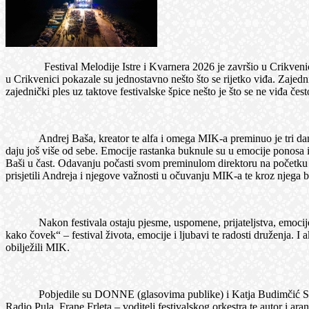
Festival Melodije Istre i Kvarnera 2026 je završio u Crikvenici, a v
u Crikvenici pokazale su jednostavno nešto što se rijetko viđa. Zajedn
zajednički ples uz taktove festivalske špice nešto je što se ne viđa često
Andrej Baša, kreator te alfa i omega MIK-a preminuo je tri dana uoč
daju još više od sebe. Emocije rastanka buknule su u emocije ponosa
Baši u čast. Odavanju počasti svom preminulom direktoru na početku s
prisjetili Andreja i njegove važnosti u očuvanju MIK-a te kroz njega ba
Nakon festivala ostaju pjesme, uspomene, prijateljstva, emocije. T
kako čovek“ – festival života, emocije i ljubavi te radosti druženja. I
obilježili MIK.
Pobjedile su DONNE (glasovima publike) i Katja Budimčić Sabljar,
Radio Pula, Frane Frleta – voditelj festivalskog orkestra te autor i a