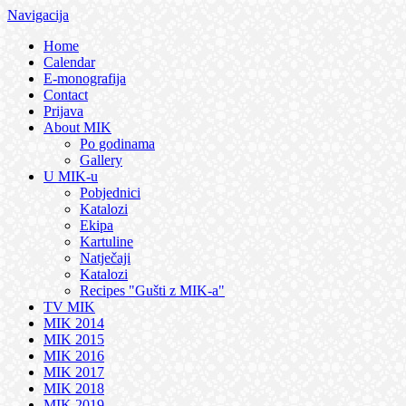
Navigacija
Home
Calendar
E-monografija
Contact
Prijava
About MIK
Po godinama
Gallery
U MIK-u
Pobjednici
Katalozi
Ekipa
Kartuline
Natječaji
Katalozi
Recipes "Gušti z MIK-a"
TV MIK
MIK 2014
MIK 2015
MIK 2016
MIK 2017
MIK 2018
MIK 2019