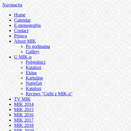
Navigacija
Home
Calendar
E-monografija
Contact
Prijava
About MIK
Po godinama
Gallery
U MIK-u
Pobjednici
Katalozi
Ekipa
Kartuline
Natječaji
Katalozi
Recipes "Gušti z MIK-a"
TV MIK
MIK 2014
MIK 2015
MIK 2016
MIK 2017
MIK 2018
MIK 2019