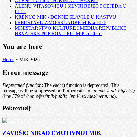
ALENU POLIĆU POBJEDA U BAKRU
ALENU VITASOVIĆU I SILVIJI REJEC POBJEDA U
PULI
KRENUO MIK - DONNE SLAVILE U KASTVU
PREDSTAVLJAMO SKLADBE MIK-a 2026
MINISTARSTVO KULTURE I MEDIJA REPUBLIKE
HRVATSKE POKROVITELJ MIK-a 2026!
You are here
Home
» MIK 2026
Error message
Deprecated function
: The each() function is deprecated. This
message will be suppressed on further calls in
_menu_load_objects()
(line
579
of
/home/festimik/public_html/includes/menu.inc
).
Pokrovitelji
ZAVRŠIO NIKAD EMOTIVNIJI MIK