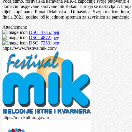
Podsjetimo, festivalska karavana MIK-a započinje svoje putovanje 4. 
domaćin raspjevane karavane biti Bakar. Turneja se nastavlja 7. lipn
dijeli s općinama Punat i Malinska – Dubašnica. Svoju matičnu luku, Ri
finala 2021. godine još je jednom spreman za završnicu za pamćenje.
Attachement:
DSC_4735.jpeg
DSC_4872.jpeg
DSC_7259.jpeg
https://www.festivalmik.com/
https://min-kulture.gov.hr