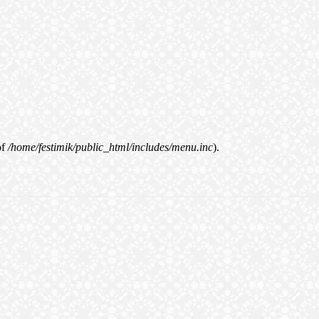
of
/home/festimik/public_html/includes/menu.inc
).