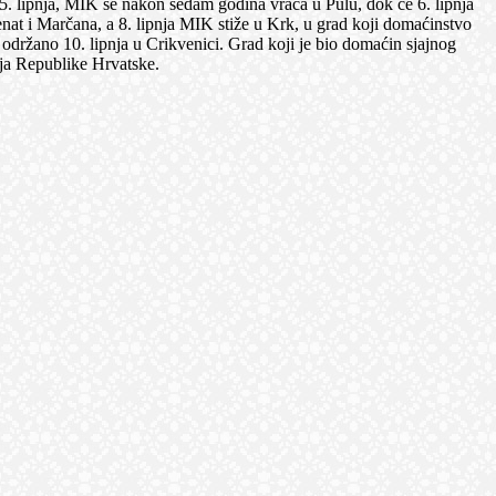
5. lipnja, MIK se nakon sedam godina vraća u Pulu, dok će 6. lipnja
nat i Marčana, a 8. lipnja MIK stiže u Krk, u grad koji domaćinstvo
i održano 10. lipnja u Crikvenici. Grad koji je bio domaćin sjajnog
ija Republike Hrvatske.