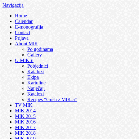
Navigacija
Home
Calendar
E-monografija
Contact
Prijava
About MIK
Po godinama
Gallery
U MIK-u
Pobjednici
Katalozi
Ekipa
Kartuline
Natječaji
Katalozi
Recipes "Gušti z MIK-a"
TV MIK
MIK 2014
MIK 2015
MIK 2016
MIK 2017
MIK 2018
MIK 2019