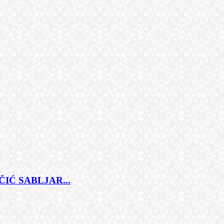
IĆ SABLJAR...