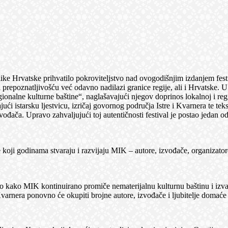
ke Hrvatske prihvatilo pokroviteljstvo nad ovogodišnjim izdanjem festi
i prepoznatljivošću već odavno nadilazi granice regije, ali i Hrvatske.
ionalne kulturne baštine“, naglašavajući njegov doprinos lokalnoj i reg
ajući istarsku ljestvicu, izričaj govornog područja Istre i Kvarnera te 
zvođača. Upravo zahvaljujući toj autentičnosti festival je postao jedan o
e koji godinama stvaraju i razvijaju MIK – autore, izvođače, organizator
lo kako MIK kontinuirano promiče nematerijalnu kulturnu baštinu i izva
varnera ponovno će okupiti brojne autore, izvođače i ljubitelje domaće g