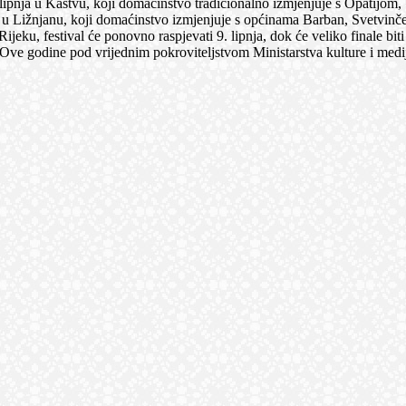
lipnja u Kastvu, koji domaćinstvo tradicionalno izmjenjuje s Opatijom, 
ja u Ližnjanu, koji domaćinstvo izmjenjuje s općinama Barban, Svetvinče
jeku, festival će ponovno raspjevati 9. lipnja, dok će veliko finale bit
 Ove godine pod vrijednim pokroviteljstvom Ministarstva kulture i med