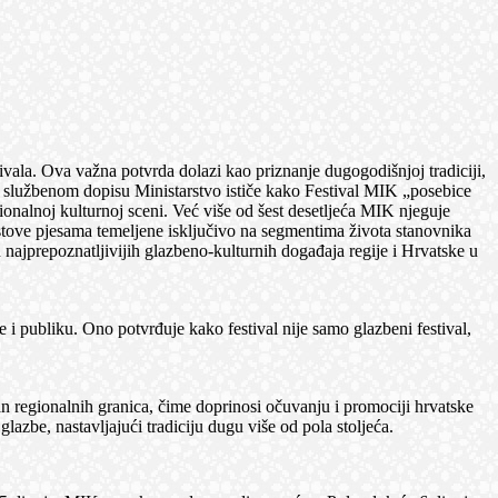
vala. Ova važna potvrda dolazi kao priznanje dugogodišnjoj tradiciji,
 U službenom dopisu Ministarstvo ističe kako Festival MIK „posebice
ionalnoj kulturnoj sceni. Već više od šest desetljeća MIK njeguje
tekstove pjesama temeljene isključivo na segmentima života stanovnika
d najprepoznatljivijih glazbeno-kulturnih događaja regije i Hrvatske u
e i publiku. Ono potvrđuje kako festival nije samo glazbeni festival,
n regionalnih granica, čime doprinosi očuvanju i promociji hrvatske
lazbe, nastavljajući tradiciju dugu više od pola stoljeća.