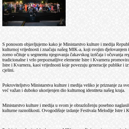
S ponosom objavljujemo kako je Ministarstvo kulture i medija Republi
kulturnoj vrijednosti i značaju našeg MIK-a, koji svojim djelovanjem 
zorno očituje u segmentu njegovanja čakavskog izričaja i očuvanja reg
tradicionalne i vrlo prepoznatljive elemente Istre i Kvarnera promovir
Istre i Kvarnera, kaoi vrijednosti koje povezuju generacije publike i i
cjelini.
Pokroviteljstvo Ministarstva kulture i medija veliko je priznanje za sv
već važan i duboko ukorijenjen dio kulturnog identiteta našeg kraja.
Ministarstvo kulture i medija u svom je obrazloženju posebno naglasi
kulturne raznolikosti. Ovogodišnje izdanje Festivala Melodije Istre i K