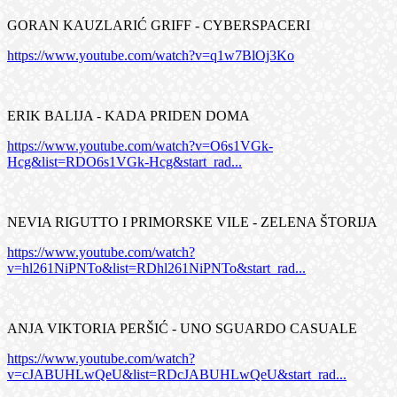
GORAN KAUZLARIĆ GRIFF - CYBERSPACERI
https://www.youtube.com/watch?v=q1w7BlOj3Ko
ERIK BALIJA - KADA PRIDEN DOMA
https://www.youtube.com/watch?v=O6s1VGk-
Hcg&list=RDO6s1VGk-Hcg&start_rad...
NEVIA RIGUTTO I PRIMORSKE VILE - ZELENA ŠTORIJA
https://www.youtube.com/watch?
v=hl261NiPNTo&list=RDhl261NiPNTo&start_rad...
ANJA VIKTORIA PERŠIĆ - UNO SGUARDO CASUALE
https://www.youtube.com/watch?
v=cJABUHLwQeU&list=RDcJABUHLwQeU&start_rad...