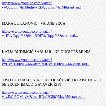
https://www.youtube.com/watch?
v=Qqtqvm74arM&list=RDQqtqvm74arM&start_rad...
MARA LUKANOVIĆ - VA DNE SRCA
https://www.youtube.com/watch?
v=l7dyffqqnY8&list=RDl7dyffqqnY8&start_rad...
KATJA BUDIMČIĆ SABLJAR - NE DUGUJEŠ MI NIŠ
https://www.youtube.com/watch?
v=UycUD0viUZM&list=RDUycUD0viUZM&start_rad...
JOSO BUTORAC, NIKOLA KOLAČEVIĆ I KLAPA TIĆ - ČA
SE SRCEN IMALO, ZAVAVEK ŽIVI
https://www.youtube.com/watch?
v=zJ2Gl8QMagM&list=RDzJ2Gl8QMagM&start_rad...