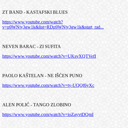
ZT BAND - KASTAFSKI BLUES
https://www.youtube.com/watch?
v=p9WNjy3gw1k&list=RDp9WNjy3gw1k&start_rad...
NEVEN BARAC - ZI SUFITA
https://www.youtube.com/watch?v=UKsvXQTVefI
PAOLO KAŠTELAN - NE IŠĆEN PUNO
https://www.youtube.com/watch?v=ty-UQQf6yXc
ALEN POLIĆ - TANGO ZLOBINO
https://www.youtube.com/watch?v=ioZayvtDQmI