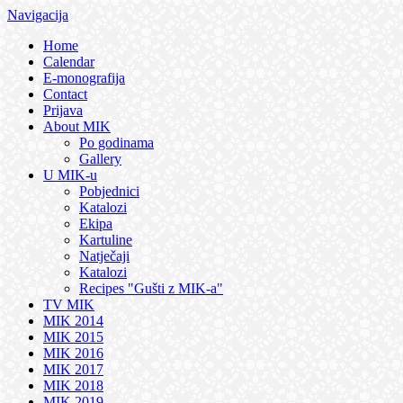
Navigacija
Home
Calendar
E-monografija
Contact
Prijava
About MIK
Po godinama
Gallery
U MIK-u
Pobjednici
Katalozi
Ekipa
Kartuline
Natječaji
Katalozi
Recipes "Gušti z MIK-a"
TV MIK
MIK 2014
MIK 2015
MIK 2016
MIK 2017
MIK 2018
MIK 2019