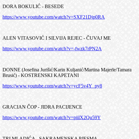
DORA BOKULIĆ - BESEDE
https://www.youtube.com/watch?v=SXF21Djp0RA
ALEN VITASOVIĆ I SILVIJA REJEC - ČUVAJ ME
https://www.youtube.com/watch?v=-fwzk7rPN2A
DONNE (Josefina Jurišić/Karin Kuljanić/Martina Majerle/Tamara
Brusić) - KOSTRENSKI KAPETANI
https://www.youtube.com/watch?v=ycF5v4Y_py8
GRACIAN ČOP - JIDRA PACIJENCE
https://www.youtube.com/watch?v=piilX2Qu59Y
TRI MLADIĆA - SAKRAMENSKA PJESMA