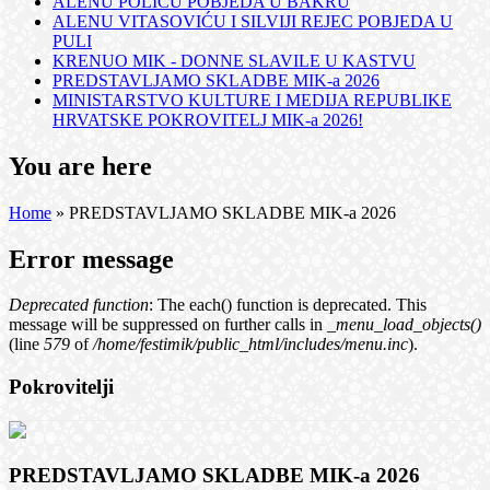
ALENU POLIĆU POBJEDA U BAKRU
ALENU VITASOVIĆU I SILVIJI REJEC POBJEDA U
PULI
KRENUO MIK - DONNE SLAVILE U KASTVU
PREDSTAVLJAMO SKLADBE MIK-a 2026
MINISTARSTVO KULTURE I MEDIJA REPUBLIKE
HRVATSKE POKROVITELJ MIK-a 2026!
You are here
Home
» PREDSTAVLJAMO SKLADBE MIK-a 2026
Error message
Deprecated function
: The each() function is deprecated. This
message will be suppressed on further calls in
_menu_load_objects()
(line
579
of
/home/festimik/public_html/includes/menu.inc
).
Pokrovitelji
PREDSTAVLJAMO SKLADBE MIK-a 2026