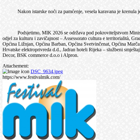
Nakon istarske noći za pamćenje, vesela karavana je krenula je put
Podsjetimo, MIK 2026 se održava pod pokroviteljstvom Ministarstva
odjel za kulturu i zavičajnost – Assessorato cultura e territorialit
Općina Ližnjan, Općina Barban, Općina Svetvinčenat, Općina Marčana, 
Hrvatske elektroprivreda d.d., Jadran hoteli Rijeka – službeni smješ
Decor, BSK commerce d.o.o i Alpron.
Attachement:
DSC_9634.jpeg
https://www.festivalmik.com/