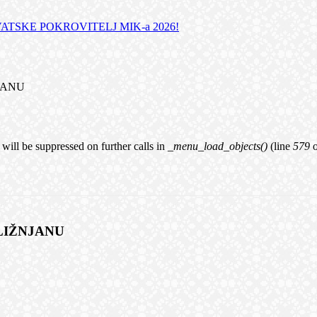
TSKE POKROVITELJ MIK-a 2026!
NJANU
will be suppressed on further calls in
_menu_load_objects()
(line
579
 LIŽNJANU