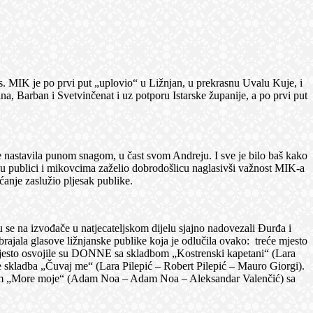
. MIK je po prvi put „uplovio“ u Ližnjan, u prekrasnu Uvalu Kuje, i
, Barban i Svetvinčenat i uz potporu Istarske županije, a po prvi put
astavila punom snagom, u čast svom Andreju. I sve je bilo baš kako
ju publici i mikovcima zaželio dobrodošlicu naglasivši važnost MIK-a
ćanje zaslužio pljesak publike.
 se na izvođače u natjecateljskom dijelu sjajno nadovezali Đurđa i
zbrajala glasove ližnjanske publike koja je odlučila ovako: treće mjesto
 mjesto osvojile su DONNE sa skladbom „Kostrenski kapetani“ (Lara
 je skladba „Čuvaj me“ (Lara Pilepić – Robert Pilepić – Mauro Giorgi).
bom „More moje“ (Adam Noa – Adam Noa – Aleksandar Valenčić) sa