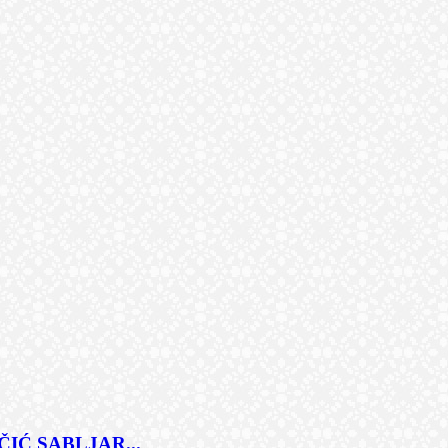
IĆ SABLJAR...