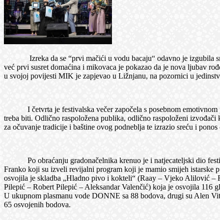
Izreka da se “prvi mačići u vodu bacaju“ odavno je izgubila smisao 
već prvi susret domaćina i mikovaca je pokazao da je nova ljubav rođ
u svojoj povijesti MIK je zapjevao u Ližnjanu, na pozornici u jedins
I četvrta je festivalska večer započela s posebnom emotivnom posv
treba biti. Odlično raspoložena publika, odlično raspoloženi izvođač
za očuvanje tradicije i baštine ovog podneblja te izrazio sreću i ponos
Po obraćanju gradonačelnika krenuo je i natjecateljski dio festivala
Franko koji su izveli revijalni program koji je mamio smijeh istarske p
osvojila je skladba „Hladno pivo i kokteli“ (Raay – Vjeko Alilović 
Pilepić – Robert Pilepić – Aleksandar Valenčić) koja je osvojila 116 
U ukupnom plasmanu vode DONNE sa 88 bodova, drugi su Alen Vitaso
65 osvojenih bodova.