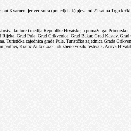
 Kvarnera jer već sutra (ponedjeljak) pjeva od 21 sat na Trgu krčki
 kulture i medija Republike Hrvatske, a pomažu ga: Primorsko – gor
à, Grad Rijeka, Grad Pula, Grad Crikvenica, Grad Bakar, Grad Kastav, G
Turistička zajednica grada Pule, Turistička zajednica Grada Crikvenic
tajni partner, Krainc Auto d.o.o – službeno vozilo festivala, Arriva H