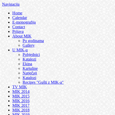
Navigacija
Home
Calendar
E-monografija
Contact
Prijava
About MIK
Po godinama
Gallery
U MIK-u
Pobjednici
Katalozi
Ekipa
Kartuline
Natječaji
Katalozi
Recipes "Gušti z MIK-a"
TV MIK
MIK 2014
MIK 2015
MIK 2016
MIK 2017
MIK 2018
MIK 2019