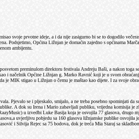
svoje prvotne ideje, a i da nije zasigurno bi se to dogodilo večeras
ena. Podsjetimo, Općina Ližnjan je domaćin zajedno s općinama Marčana
tvenom ambijentu.
etom preminulom direktoru festivala Andreju Baši, a nakon toga se n
i kao i načelnik Općine Ližnjan g. Marko Ravnić koji je u svom obraćan
 da je MIK stigao u Ližnjan o čemu je maštao kao dijete. I za svoje obra
. Pjevalo se i pljeskalo, smijalo, a ne treba posebno spominjati da su
ublike. A dok su Irena i Mario zabavljali publiku, vrijedna komisija je 
– RaayMusic) u izvedbi Luke Basija koja je osvojila 77 glasova, drugo
glasova,a uvjerljivu pobjedu sa 160 glasova ližnjanske publike osvojila
vić i Silvija Rejec sa 75 bodova, dok je treća Mia Staraj sa sklad