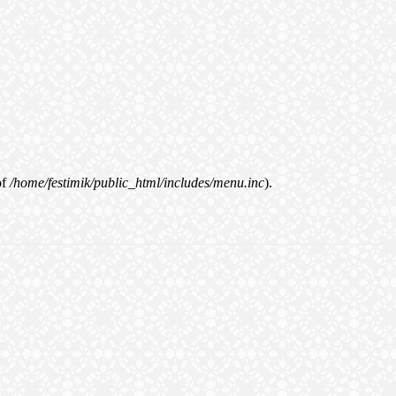
of
/home/festimik/public_html/includes/menu.inc
).