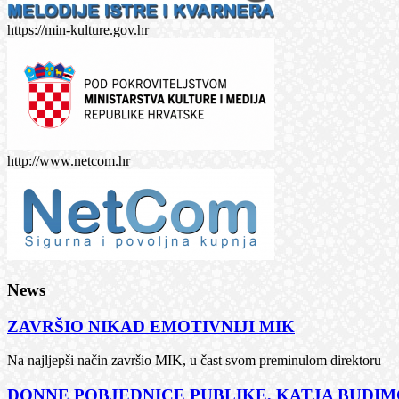
https://min-kulture.gov.hr
http://www.netcom.hr
News
ZAVRŠIO NIKAD EMOTIVNIJI MIK
Na najljepši način završio MIK, u čast svom preminulom direktoru
DONNE POBJEDNICE PUBLIKE, KATJA BUDIMČ