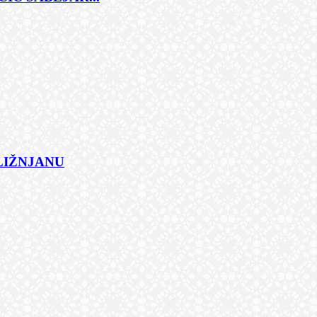
 LIŽNJANU