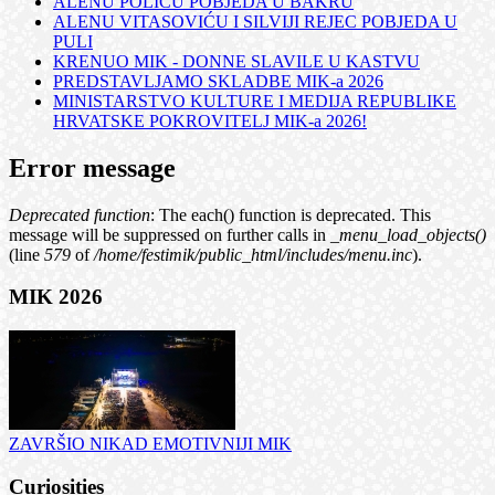
ALENU POLIĆU POBJEDA U BAKRU
ALENU VITASOVIĆU I SILVIJI REJEC POBJEDA U
PULI
KRENUO MIK - DONNE SLAVILE U KASTVU
PREDSTAVLJAMO SKLADBE MIK-a 2026
MINISTARSTVO KULTURE I MEDIJA REPUBLIKE
HRVATSKE POKROVITELJ MIK-a 2026!
Error message
Deprecated function
: The each() function is deprecated. This
message will be suppressed on further calls in
_menu_load_objects()
(line
579
of
/home/festimik/public_html/includes/menu.inc
).
MIK 2026
ZAVRŠIO NIKAD EMOTIVNIJI MIK
Curiosities