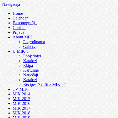
Navigacija
Home
Calendar
E-monografija
Contact
Prijava
About MIK
Po godinama
Gallery
U MIK-u
Pobjednici
Katalozi
Ekipa
Kartuline
Natječaji
Katalozi
Recipes "Gušti z MIK-a"
TV MIK
MIK 2014
MIK 2015
MIK 2016
MIK 2017
MIK 2018
MIK 2019