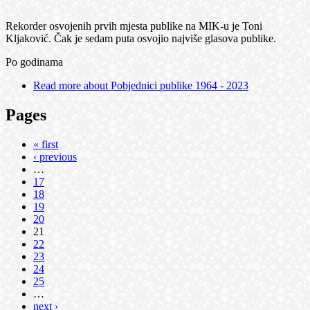
Rekorder osvojenih prvih mjesta publike na MIK-u je Toni
Kljaković. Čak je sedam puta osvojio najviše glasova publike.
Po godinama
Read more
about Pobjednici publike 1964 - 2023
Pages
« first
‹ previous
…
17
18
19
20
21
22
23
24
25
…
next ›