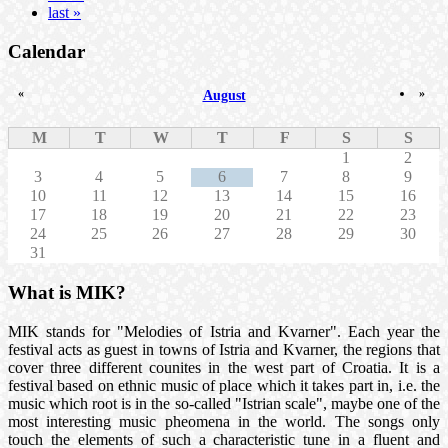
last »
Calendar
«
»
August
M
T
W
T
F
S
S
1
2
3
4
5
6
7
8
9
10
11
12
13
14
15
16
17
18
19
20
21
22
23
24
25
26
27
28
29
30
31
What is MIK?
MIK stands for "Melodies of Istria and Kvarner". Each year the
festival acts as guest in towns of Istria and Kvarner, the regions that
cover three different counites in the west part of Croatia. It is a
festival based on ethnic music of place which it takes part in, i.e. the
music which root is in the so-called "Istrian scale", maybe one of the
most interesting music pheomena in the world. The songs only
touch the elements of such a characteristic tune in a fluent and