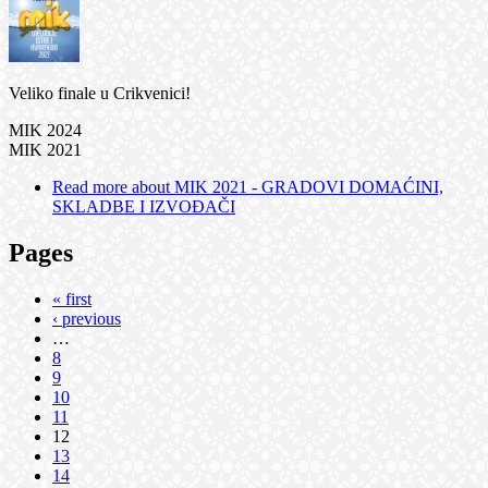
Veliko finale u Crikvenici!
MIK 2024
MIK 2021
Read more
about MIK 2021 - GRADOVI DOMAĆINI,
SKLADBE I IZVOĐAČI
Pages
« first
‹ previous
…
8
9
10
11
12
13
14