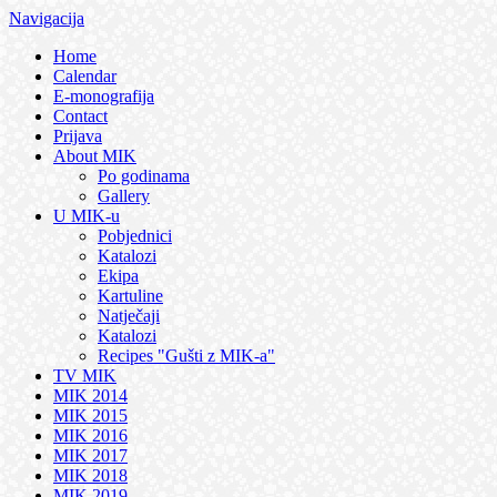
Navigacija
Home
Calendar
E-monografija
Contact
Prijava
About MIK
Po godinama
Gallery
U MIK-u
Pobjednici
Katalozi
Ekipa
Kartuline
Natječaji
Katalozi
Recipes "Gušti z MIK-a"
TV MIK
MIK 2014
MIK 2015
MIK 2016
MIK 2017
MIK 2018
MIK 2019