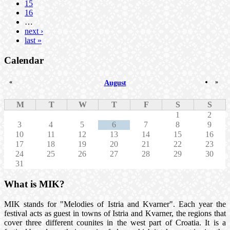
15
16
…
next ›
last »
Calendar
«
»
August
M
T
W
T
F
S
S
1
2
3
4
5
6
7
8
9
10
11
12
13
14
15
16
17
18
19
20
21
22
23
24
25
26
27
28
29
30
31
What is MIK?
MIK stands for "Melodies of Istria and Kvarner". Each year the
festival acts as guest in towns of Istria and Kvarner, the regions that
cover three different counites in the west part of Croatia. It is a