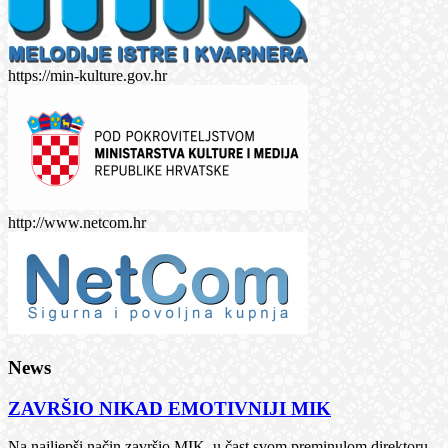
https://min-kulture.gov.hr
http://www.netcom.hr
News
ZAVRŠIO NIKAD EMOTIVNIJI MIK
Na najljepši način završio MIK, u čast svom preminulom direktoru