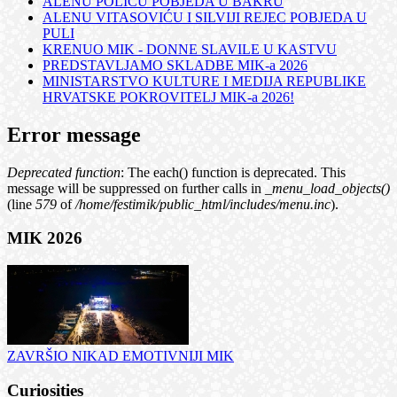
ALENU POLIĆU POBJEDA U BAKRU
ALENU VITASOVIĆU I SILVIJI REJEC POBJEDA U
PULI
KRENUO MIK - DONNE SLAVILE U KASTVU
PREDSTAVLJAMO SKLADBE MIK-a 2026
MINISTARSTVO KULTURE I MEDIJA REPUBLIKE
HRVATSKE POKROVITELJ MIK-a 2026!
Error message
Deprecated function
: The each() function is deprecated. This
message will be suppressed on further calls in
_menu_load_objects()
(line
579
of
/home/festimik/public_html/includes/menu.inc
).
MIK 2026
ZAVRŠIO NIKAD EMOTIVNIJI MIK
Curiosities