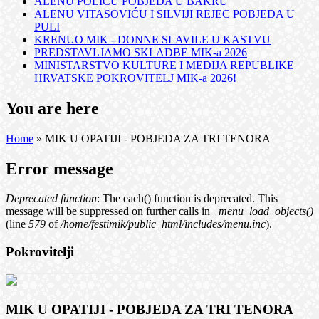
ALENU POLIĆU POBJEDA U BAKRU
ALENU VITASOVIĆU I SILVIJI REJEC POBJEDA U
PULI
KRENUO MIK - DONNE SLAVILE U KASTVU
PREDSTAVLJAMO SKLADBE MIK-a 2026
MINISTARSTVO KULTURE I MEDIJA REPUBLIKE
HRVATSKE POKROVITELJ MIK-a 2026!
You are here
Home
» MIK U OPATIJI - POBJEDA ZA TRI TENORA
Error message
Deprecated function
: The each() function is deprecated. This
message will be suppressed on further calls in
_menu_load_objects()
(line
579
of
/home/festimik/public_html/includes/menu.inc
).
Pokrovitelji
MIK U OPATIJI - POBJEDA ZA TRI TENORA