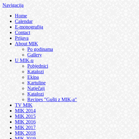
Navigacija
Home
Calendar
E-monografija
Contact
Prijava
About MIK
Po godinama
Gallery
U MIK-u
Pobjednici
Katalozi
Ekipa
Kartuline
Natječaji
Katalozi
Recipes "Gušti z MIK-a"
TV MIK
MIK 2014
MIK 2015
MIK 2016
MIK 2017
MIK 2018
MIK 2019