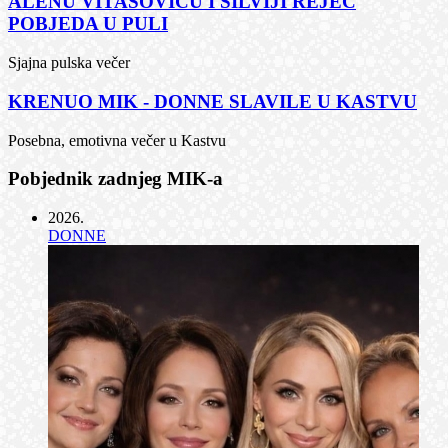
ALENU VITASOVIĆU I SILVIJI REJEC
POBJEDA U PULI
Sjajna pulska večer
KRENUO MIK - DONNE SLAVILE U KASTVU
Posebna, emotivna večer u Kastvu
Pobjednik zadnjeg MIK-a
2026
.
DONNE