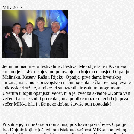
MIK 2017
Jedini nomad među festivalima, Festival Melodije Istre i Kvarnera
krenuo je na 46. raspjevano putovanje na kojem će posjetiti Opatiju,
Malinsku, Kastav, Rašu i Rijeku. Opatija, prva dama hrvatskog
turizma, na samo sebi svojstven način ugostila je članove raspjevane
mikovske družine, a mikovci su uzvratili trosatnim programom.
Uvertira u toplu opatijsku večer, bila je izvedba skladbe „Dobra van
večer“ i ako je suditi po reakcijama publike može se reći da je prva
večer MIK-a bila i više nego dobra, štoviše pun pogodak!
Prisutne je, u ime Grada domaćina, pozdravio prvi čovjek Opatije
Ivo Dujmić koji je još jednom istaknuo važnost MIK-a kao jednog