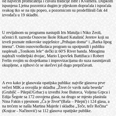
od najvećih promicatelja i čuvara tradicije Istre i Kvarnera. Dupkom
ispunjena Ljetna pozornica dugim je pljeskom dopraćala i ispraćala
svakog tko se na nju popeo, a pozornicom su prodefilirali čak 44
izvođača u 19 skladbi.
U revijalnom su programu nastupili Iris Matulja i Niko Zeoli,
učenici 8. razreda Osnovne škole Rikard Katalinić Jeretov koji su
izveli poznate mikovske uspješnice „Prihajan doma“ i „Barka lipog
imena“. Osim osnovnoškolaca program su upotpunili i publiku
rasplesali „Tonikom Jele“ dečki iz 60'S River banda. Mnogima
najdraži voditeljski dvojac, Mario Lipovšek Battifiaca i Robert
Ferlin svojim su dosjetkama i improvizacijama do suza nasmijavali
okupljene, a njihovi će se skečevi još dugo prepričavati.
A evo kako je glasovala opatijska publika: najviše glasova prve
večeri MIK-a osvojila je skladba „Živet će vavik naša beseda“
(Grubišć – Pilepić/Grbac) u izvedbi Jose Butorca, Voljena Grpca i
Edija Šegote sa 172 osvojena glasa, na drugo se mjesto plasirala
Nina Fakin s pjesmom „Ča je život“(Baša – Pilepić) i 124 glasa, a
na trećem se našla Martina Majerle i skladba „Teče, teče Rečina“
(Krajcar - Načinović) sa 112 glasova opatijske publike.