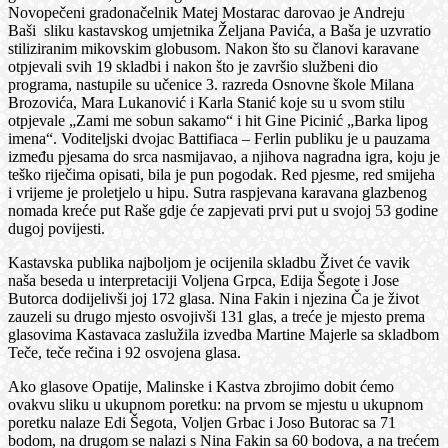
Novopečeni gradonačelnik Matej Mostarac darovao je Andreju
Baši sliku kastavskog umjetnika Željana Pavića, a Baša je uzvratio
stiliziranim mikovskim globusom. Nakon što su članovi karavane
otpjevali svih 19 skladbi i nakon što je završio službeni dio
programa, nastupile su učenice 3. razreda Osnovne škole Milana
Brozovića, Mara Lukanović i Karla Stanić koje su u svom stilu
otpjevale „Zami me sobun sakamo“ i hit Gine Picinić „Barka lipog
imena“. Voditeljski dvojac Battifiaca – Ferlin publiku je u pauzama
između pjesama do srca nasmijavao, a njihova nagradna igra, koju je
teško riječima opisati, bila je pun pogodak. Red pjesme, red smijeha
i vrijeme je proletjelo u hipu. Sutra raspjevana karavana glazbenog
nomada kreće put Raše gdje će zapjevati prvi put u svojoj 53 godine
dugoj povijesti.
Kastavska publika najboljom je ocijenila skladbu Živet će vavik
naša beseda u interpretaciji Voljena Grpca, Edija Šegote i Jose
Butorca dodijelivši joj 172 glasa. Nina Fakin i njezina Ča je život
zauzeli su drugo mjesto osvojivši 131 glas, a treće je mjesto prema
glasovima Kastavaca zaslužila izvedba Martine Majerle sa skladbom
Teče, teče rečina i 92 osvojena glasa.
Ako glasove Opatije, Malinske i Kastva zbrojimo dobit ćemo
ovakvu sliku u ukupnom poretku: na prvom se mjestu u ukupnom
poretku nalaze Edi Šegota, Voljen Grbac i Joso Butorac sa 71
bodom, na drugom se nalazi s Nina Fakin sa 60 bodova, a na trećem