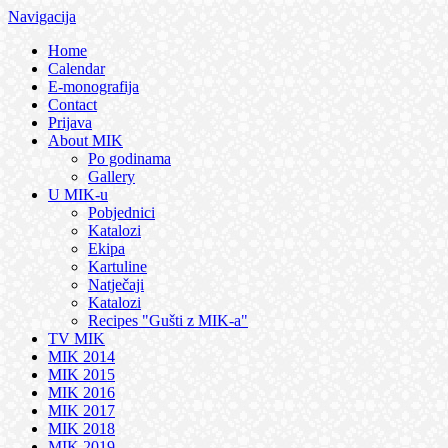
Navigacija
Home
Calendar
E-monografija
Contact
Prijava
About MIK
Po godinama
Gallery
U MIK-u
Pobjednici
Katalozi
Ekipa
Kartuline
Natječaji
Katalozi
Recipes "Gušti z MIK-a"
TV MIK
MIK 2014
MIK 2015
MIK 2016
MIK 2017
MIK 2018
MIK 2019