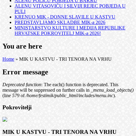
ALENU POLIĆU POBJEDA U BAKRU
ALENU VITASOVIĆU I SILVIJI REJEC POBJEDA U
PULI
KRENUO MIK - DONNE SLAVILE U KASTVU
PREDSTAVLJAMO SKLADBE MIK-a 2026
MINISTARSTVO KULTURE I MEDIJA REPUBLIKE
HRVATSKE POKROVITELJ MIK-a 2026!
You are here
Home
» MIK U KASTVU - TRI TENORA NA VRHU
Error message
Deprecated function
: The each() function is deprecated. This
message will be suppressed on further calls in
_menu_load_objects()
(line
579
of
/home/festimik/public_html/includes/menu.inc
).
Pokrovitelji
MIK U KASTVU - TRI TENORA NA VRHU