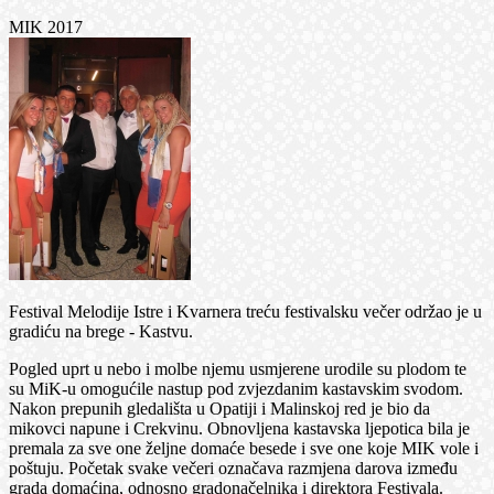
MIK 2017
Festival Melodije Istre i Kvarnera treću festivalsku večer održao je u
gradiću na brege - Kastvu.
Pogled uprt u nebo i molbe njemu usmjerene urodile su plodom te
su MiK-u omogućile nastup pod zvjezdanim kastavskim svodom.
Nakon prepunih gledališta u Opatiji i Malinskoj red je bio da
mikovci napune i Crekvinu. Obnovljena kastavska ljepotica bila je
premala za sve one željne domaće besede i sve one koje MIK vole i
poštuju. Početak svake večeri označava razmjena darova između
grada domaćina, odnosno gradonačelnika i direktora Festivala.