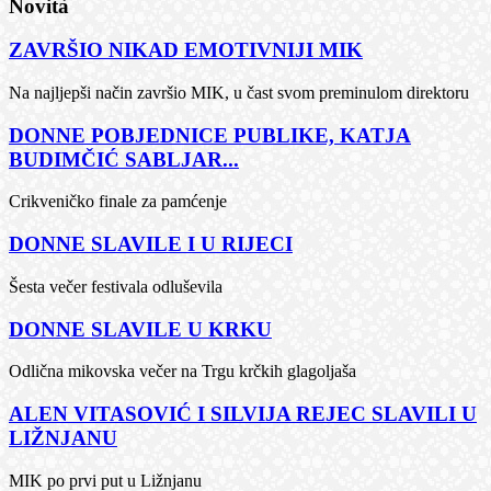
Novità
ZAVRŠIO NIKAD EMOTIVNIJI MIK
Na najljepši način završio MIK, u čast svom preminulom direktoru
DONNE POBJEDNICE PUBLIKE, KATJA
BUDIMČIĆ SABLJAR...
Crikveničko finale za pamćenje
DONNE SLAVILE I U RIJECI
Šesta večer festivala odluševila
DONNE SLAVILE U KRKU
Odlična mikovska večer na Trgu krčkih glagoljaša
ALEN VITASOVIĆ I SILVIJA REJEC SLAVILI U
LIŽNJANU
MIK po prvi put u Ližnjanu