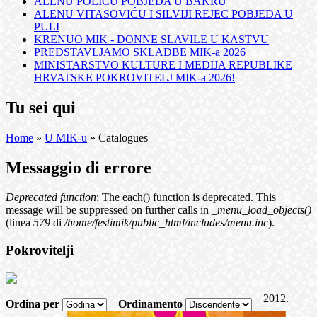
ALENU POLIĆU POBJEDA U BAKRU
ALENU VITASOVIĆU I SILVIJI REJEC POBJEDA U
PULI
KRENUO MIK - DONNE SLAVILE U KASTVU
PREDSTAVLJAMO SKLADBE MIK-a 2026
MINISTARSTVO KULTURE I MEDIJA REPUBLIKE
HRVATSKE POKROVITELJ MIK-a 2026!
Tu sei qui
Home
»
U MIK-u
» Catalogues
Messaggio di errore
Deprecated function
: The each() function is deprecated. This
message will be suppressed on further calls in
_menu_load_objects()
(linea
579
di
/home/festimik/public_html/includes/menu.inc
).
Pokrovitelji
2012.
Ordina per
Ordinamento