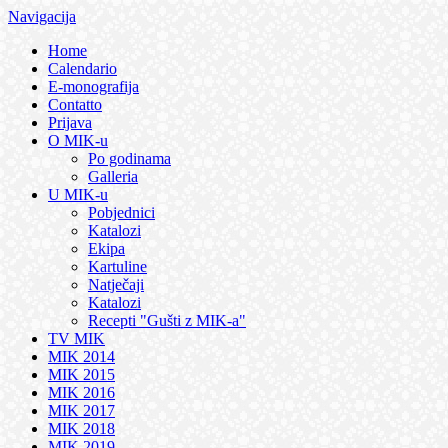
Navigacija
Home
Calendario
E-monografija
Contatto
Prijava
O MIK-u
Po godinama
Galleria
U MIK-u
Pobjednici
Katalozi
Ekipa
Kartuline
Natječaji
Katalozi
Recepti "Gušti z MIK-a"
TV MIK
MIK 2014
MIK 2015
MIK 2016
MIK 2017
MIK 2018
MIK 2019