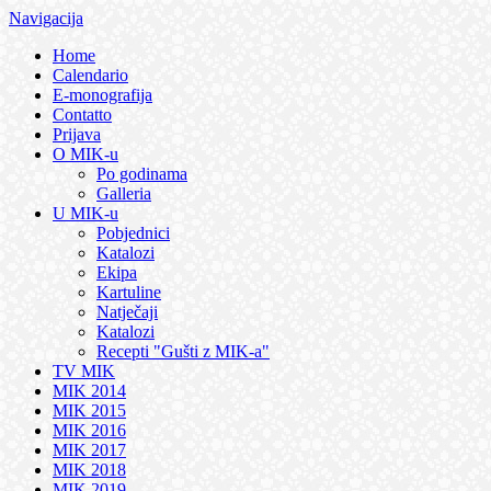
Navigacija
Home
Calendario
E-monografija
Contatto
Prijava
O MIK-u
Po godinama
Galleria
U MIK-u
Pobjednici
Katalozi
Ekipa
Kartuline
Natječaji
Katalozi
Recepti "Gušti z MIK-a"
TV MIK
MIK 2014
MIK 2015
MIK 2016
MIK 2017
MIK 2018
MIK 2019