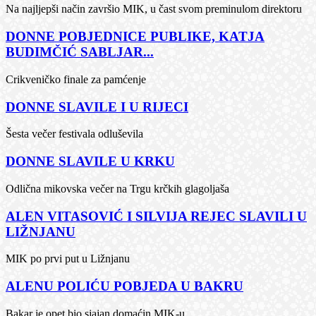
Na najljepši način završio MIK, u čast svom preminulom direktoru
DONNE POBJEDNICE PUBLIKE, KATJA
BUDIMČIĆ SABLJAR...
Crikveničko finale za pamćenje
DONNE SLAVILE I U RIJECI
Šesta večer festivala odluševila
DONNE SLAVILE U KRKU
Odlična mikovska večer na Trgu krčkih glagoljaša
ALEN VITASOVIĆ I SILVIJA REJEC SLAVILI U
LIŽNJANU
MIK po prvi put u Ližnjanu
ALENU POLIĆU POBJEDA U BAKRU
Bakar je opet bio sjajan domaćin MIK-u