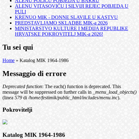
ALENU POLIĆU POBJEDA U BAKRU
ALENU VITASOVIĆU I SILVIJI REJEC POBJEDA U
PULI
KRENUO MIK - DONNE SLAVILE U KASTVU
PREDSTAVLJAMO SKLADBE MIK-a 2026
MINISTARSTVO KULTURE I MEDIJA REPUBLIKE
HRVATSKE POKROVITELJ MIK-a 2026!
Tu sei qui
Home
» Katalog MIK 1964-1986
Messaggio di errore
Deprecated function
: The each() function is deprecated. This
message will be suppressed on further calls in
_menu_load_objects()
(linea
579
di
/home/festimik/public_html/includes/menu.inc
).
Pokrovitelji
Katalog MIK 1964-1986