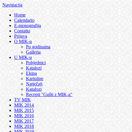
Navigacija
Home
Calendario
E-monografija
Contatto
Prijava
O MIK-u
Po godinama
Galleria
U MIK-u
Pobjednici
Katalozi
Ekipa
Kartuline
Natječaji
Katalozi
Recepti "Gušti z MIK-a"
TV MIK
MIK 2014
MIK 2015
MIK 2016
MIK 2017
MIK 2018
MIK 2019