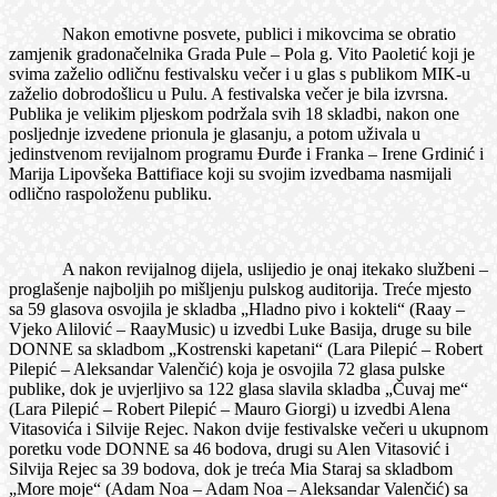
Nakon emotivne posvete, publici i mikovcima se obratio
zamjenik gradonačelnika Grada Pule – Pola g. Vito Paoletić koji je
svima zaželio odličnu festivalsku večer i u glas s publikom MIK-u
zaželio dobrodošlicu u Pulu. A festivalska večer je bila izvrsna.
Publika je velikim pljeskom podržala svih 18 skladbi, nakon one
posljednje izvedene prionula je glasanju, a potom uživala u
jedinstvenom revijalnom programu Đurđe i Franka – Irene Grdinić i
Marija Lipovšeka Battifiace koji su svojim izvedbama nasmijali
odlično raspoloženu publiku.
A nakon revijalnog dijela, uslijedio je onaj itekako službeni –
proglašenje najboljih po mišljenju pulskog auditorija. Treće mjesto
sa 59 glasova osvojila je skladba „Hladno pivo i kokteli“ (Raay –
Vjeko Alilović – RaayMusic) u izvedbi Luke Basija, druge su bile
DONNE sa skladbom „Kostrenski kapetani“ (Lara Pilepić – Robert
Pilepić – Aleksandar Valenčić) koja je osvojila 72 glasa pulske
publike, dok je uvjerljivo sa 122 glasa slavila skladba „Čuvaj me“
(Lara Pilepić – Robert Pilepić – Mauro Giorgi) u izvedbi Alena
Vitasovića i Silvije Rejec. Nakon dvije festivalske večeri u ukupnom
poretku vode DONNE sa 46 bodova, drugi su Alen Vitasović i
Silvija Rejec sa 39 bodova, dok je treća Mia Staraj sa skladbom
„More moje“ (Adam Noa – Adam Noa – Aleksandar Valenčić) sa