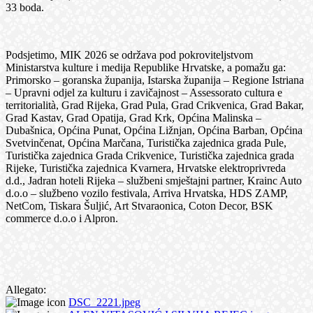
33 boda.
Podsjetimo, MIK 2026 se održava pod pokroviteljstvom
Ministarstva kulture i medija Republike Hrvatske, a pomažu ga:
Primorsko – goranska županija, Istarska županija – Regione Istriana
– Upravni odjel za kulturu i zavičajnost – Assessorato cultura e
territorialità, Grad Rijeka, Grad Pula, Grad Crikvenica, Grad Bakar,
Grad Kastav, Grad Opatija, Grad Krk, Općina Malinska –
Dubašnica, Općina Punat, Općina Ližnjan, Općina Barban, Općina
Svetvinčenat, Općina Marčana, Turistička zajednica grada Pule,
Turistička zajednica Grada Crikvenice, Turistička zajednica grada
Rijeke, Turistička zajednica Kvarnera, Hrvatske elektroprivreda
d.d., Jadran hoteli Rijeka – službeni smještajni partner, Krainc Auto
d.o.o – službeno vozilo festivala, Arriva Hrvatska, HDS ZAMP,
NetCom, Tiskara Šuljić, Art Stvaraonica, Coton Decor, BSK
commerce d.o.o i Alpron.
Allegato:
DSC_2221.jpeg