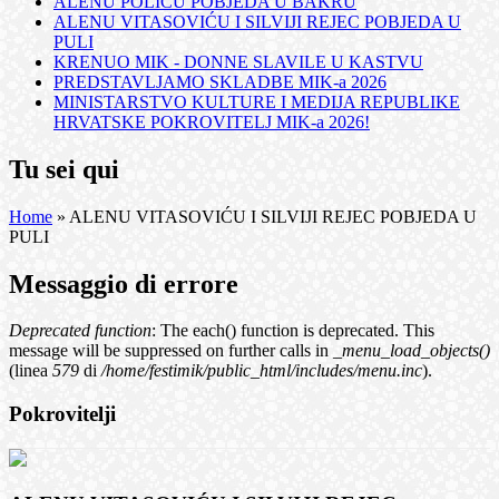
ALENU POLIĆU POBJEDA U BAKRU
ALENU VITASOVIĆU I SILVIJI REJEC POBJEDA U
PULI
KRENUO MIK - DONNE SLAVILE U KASTVU
PREDSTAVLJAMO SKLADBE MIK-a 2026
MINISTARSTVO KULTURE I MEDIJA REPUBLIKE
HRVATSKE POKROVITELJ MIK-a 2026!
Tu sei qui
Home
» ALENU VITASOVIĆU I SILVIJI REJEC POBJEDA U
PULI
Messaggio di errore
Deprecated function
: The each() function is deprecated. This
message will be suppressed on further calls in
_menu_load_objects()
(linea
579
di
/home/festimik/public_html/includes/menu.inc
).
Pokrovitelji