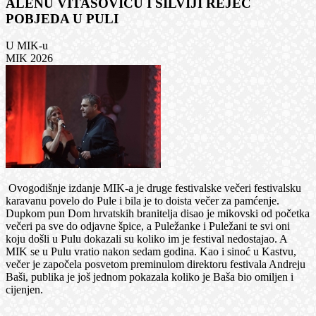
ALENU VITASOVIĆU I SILVIJI REJEC
POBJEDA U PULI
U MIK-u
MIK 2026
Ovogodišnje izdanje MIK-a je druge festivalske večeri festivalsku
karavanu povelo do Pule i bila je to doista večer za pamćenje.
Dupkom pun Dom hrvatskih branitelja disao je mikovski od početka
večeri pa sve do odjavne špice, a Puležanke i Puležani te svi oni
koju došli u Pulu dokazali su koliko im je festival nedostajao. A
MIK se u Pulu vratio nakon sedam godina. Kao i sinoć u Kastvu,
večer je započela posvetom preminulom direktoru festivala Andreju
Baši, publika je još jednom pokazala koliko je Baša bio omiljen i
cijenjen.