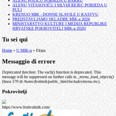
ALENU POLIĆU POBJEDA U BAKRU
ALENU VITASOVIĆU I SILVIJI REJEC POBJEDA U
PULI
KRENUO MIK - DONNE SLAVILE U KASTVU
PREDSTAVLJAMO SKLADBE MIK-a 2026
MINISTARSTVO KULTURE I MEDIJA REPUBLIKE
HRVATSKE POKROVITELJ MIK-a 2026!
Tu sei qui
Home
»
U MIK-u
» Ekipa
Messaggio di errore
Deprecated function
: The each() function is deprecated. This
message will be suppressed on further calls in
_menu_load_objects()
(linea
579
di
/home/festimik/public_html/includes/menu.inc
).
Pokrovitelji
https://www.festivalmik.com/