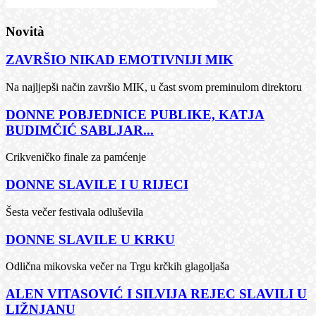
Novità
ZAVRŠIO NIKAD EMOTIVNIJI MIK
Na najljepši način završio MIK, u čast svom preminulom direktoru
DONNE POBJEDNICE PUBLIKE, KATJA
BUDIMČIĆ SABLJAR...
Crikveničko finale za pamćenje
DONNE SLAVILE I U RIJECI
Šesta večer festivala odluševila
DONNE SLAVILE U KRKU
Odlična mikovska večer na Trgu krčkih glagoljaša
ALEN VITASOVIĆ I SILVIJA REJEC SLAVILI U
LIŽNJANU