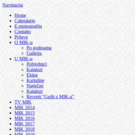
Navigacija
Home
Calendario
E-monografija
Contatto
Prijava
O MIK-u
Po godinama
Galleria
U MIK-u
Pobjednici
Katalozi
Ekipa
Kartuline
Natječaji
Katalozi
Recepti "Gušti z MIK-a"
TV MIK
MIK 2014
MIK 2015
MIK 2016
MIK 2017
MIK 2018
MIK 2019