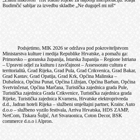
Budimčić sabljar za izvedbu skladbe „Ne duguješ mi niš“
Podsjetimo, MIK 2026 se održava pod pokroviteljstvom
Ministarstva kulture i medija Republike Hrvatske, a pomažu ga:
Primorsko – goranska županija, Istarska županija – Regione Istriana
– Upravni odjel za kulturu i zavičajnost – Assessorato cultura e
territorialità, Grad Rijeka, Grad Pula, Grad Crikvenica, Grad Bakar,
Grad Kastav, Grad Opatija, Grad Krk, Općina Malinska –
Dubašnica, Općina Punat, Općina Ližnjan, Općina Barban, Općina
Svetvinčenat, Općina Marčana, Turistička zajednica grada Pule,
Turistička zajednica Grada Crikvenice, Turistička zajednica grada
Rijeke, Turistička zajednica Kvarnera, Hrvatske elektroprivreda
d.d., Jadran hoteli Rijeka – službeni smještajni partner, Krainc Auto
d.o.o – službeno vozilo festivala, Arriva Hrvatska, HDS ZAMP,
NetCom, Tiskara Šuljić, Art Stvaraonica, Coton Decor, BSK
commerce d.o.o i Alpron.