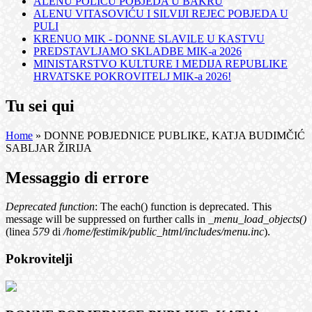
ALENU POLIĆU POBJEDA U BAKRU
ALENU VITASOVIĆU I SILVIJI REJEC POBJEDA U
PULI
KRENUO MIK - DONNE SLAVILE U KASTVU
PREDSTAVLJAMO SKLADBE MIK-a 2026
MINISTARSTVO KULTURE I MEDIJA REPUBLIKE
HRVATSKE POKROVITELJ MIK-a 2026!
Tu sei qui
Home
» DONNE POBJEDNICE PUBLIKE, KATJA BUDIMČIĆ
SABLJAR ŽIRIJA
Messaggio di errore
Deprecated function
: The each() function is deprecated. This
message will be suppressed on further calls in
_menu_load_objects()
(linea
579
di
/home/festimik/public_html/includes/menu.inc
).
Pokrovitelji