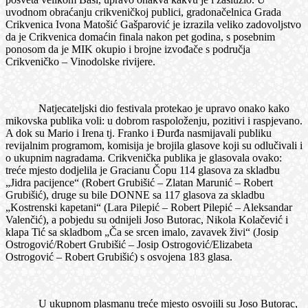
uvodnom obraćanju crikveničkoj publici, gradonačelnica Grada
Crikvenica Ivona Matošić Gašparović je izrazila veliko zadovoljstvo
da je Crikvenica domaćin finala nakon pet godina, s posebnim
ponosom da je MIK okupio i brojne izvođače s područja
Crikveničko – Vinodolske rivijere.
Natjecateljski dio festivala protekao je upravo onako kako
mikovska publika voli: u dobrom raspoloženju, pozitivi i raspjevano.
A dok su Mario i Irena tj. Franko i Đurđa nasmijavali publiku
revijalnim programom, komisija je brojila glasove koji su odlučivali i
o ukupnim nagradama. Crikvenička publika je glasovala ovako:
treće mjesto dodjelila je Gracianu Čopu 114 glasova za skladbu
„Jidra pacijence“ (Robert Grubišić – Zlatan Marunić – Robert
Grubišić), druge su bile DONNE sa 117 glasova za skladbu
„Kostrenski kapetani“ (Lara Pilepić – Robert Pilepić – Aleksandar
Valenčić), a pobjedu su odnijeli Joso Butorac, Nikola Kolačević i
klapa Tić sa skladbom „Ča se srcen imalo, zavavek živi“ (Josip
Ostrogović/Robert Grubišić – Josip Ostrogović/Elizabeta
Ostrogović – Robert Grubišić) s osvojena 183 glasa.
U ukupnom plasmanu treće mjesto osvojili su Joso Butorac,