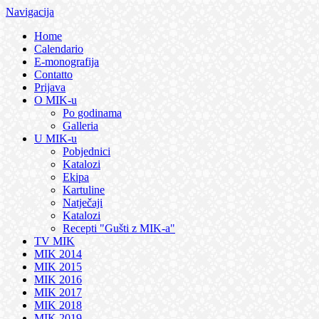
Navigacija
Home
Calendario
E-monografija
Contatto
Prijava
O MIK-u
Po godinama
Galleria
U MIK-u
Pobjednici
Katalozi
Ekipa
Kartuline
Natječaji
Katalozi
Recepti "Gušti z MIK-a"
TV MIK
MIK 2014
MIK 2015
MIK 2016
MIK 2017
MIK 2018
MIK 2019