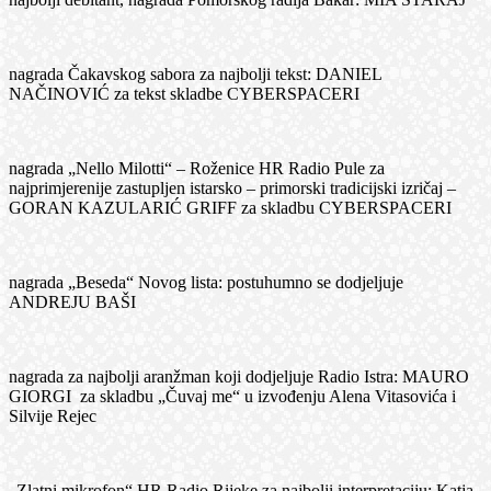
nagrada Čakavskog sabora za najbolji tekst: DANIEL
NAČINOVIĆ za tekst skladbe CYBERSPACERI
nagrada „Nello Milotti“ – Roženice HR Radio Pule za
najprimjerenije zastupljen istarsko – primorski tradicijski izričaj –
GORAN KAZULARIĆ GRIFF za skladbu CYBERSPACERI
nagrada „Beseda“ Novog lista: postuhumno se dodjeljuje
ANDREJU BAŠI
nagrada za najbolji aranžman koji dodjeljuje Radio Istra: MAURO
GIORGI za skladbu „Čuvaj me“ u izvođenju Alena Vitasovića i
Silvije Rejec
„Zlatni mikrofon“ HR Radio Rijeke za najbolji interpretaciju: Katja