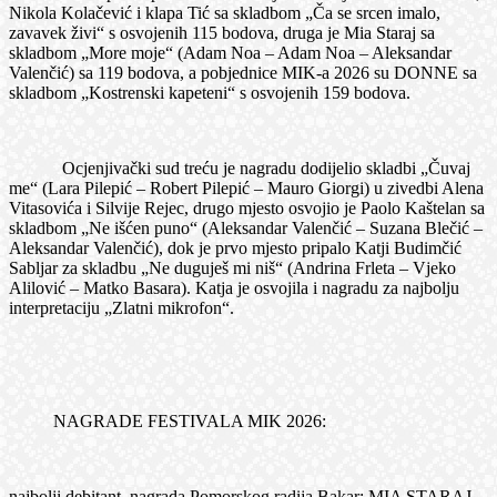
Nikola Kolačević i klapa Tić sa skladbom „Ča se srcen imalo,
zavavek živi“ s osvojenih 115 bodova, druga je Mia Staraj sa
skladbom „More moje“ (Adam Noa – Adam Noa – Aleksandar
Valenčić) sa 119 bodova, a pobjednice MIK-a 2026 su DONNE sa
skladbom „Kostrenski kapeteni“ s osvojenih 159 bodova.
Ocjenjivački sud treću je nagradu dodijelio skladbi „Čuvaj
me“ (Lara Pilepić – Robert Pilepić – Mauro Giorgi) u zivedbi Alena
Vitasovića i Silvije Rejec, drugo mjesto osvojio je Paolo Kaštelan sa
skladbom „Ne išćen puno“ (Aleksandar Valenčić – Suzana Blečić –
Aleksandar Valenčić), dok je prvo mjesto pripalo Katji Budimčić
Sabljar za skladbu „Ne duguješ mi niš“ (Andrina Frleta – Vjeko
Alilović – Matko Basara). Katja je osvojila i nagradu za najbolju
interpretaciju „Zlatni mikrofon“.
NAGRADE FESTIVALA MIK 2026:
najbolji debitant, nagrada Pomorskog radija Bakar: MIA STARAJ