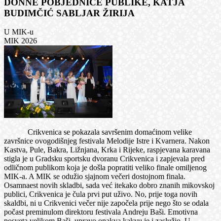
DONNE POBJEDNICE PUBLIKE, KATJA
BUDIMČIĆ SABLJAR ŽIRIJA
U MIK-u
MIK 2026
Crikvenica se pokazala savršenim domaćinom velike
završnice ovogodišnjeg festivala Melodije Istre i Kvarnera. Nakon
Kastva, Pule, Bakra, Ližnjana, Krka i Rijeke, raspjevana karavana
stigla je u Gradsku sportsku dvoranu Crikvenica i zapjevala pred
odličnom publikom koja je došla popratiti veliko finale omiljenog
MIK-a. A MIK se odužio sjajnom večeri dostojnom finala.
Osamnaest novih skladbi, sada već itekako dobro znanih mikovskoj
publici, Crikvenica je čula prvi put uživo. No, prije toga novih
skaldbi, ni u Crikvenici večer nije započela prije nego što se odala
počast preminulom direktoru festivala Andreju Baši. Emotivna
posveta velikom Baši, upravo onakva kakvu je i zaslužio. U