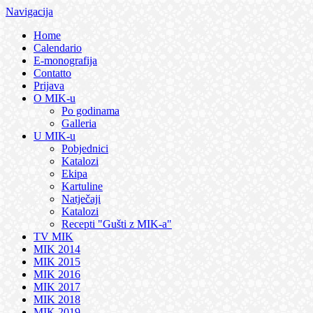
Navigacija
Home
Calendario
E-monografija
Contatto
Prijava
O MIK-u
Po godinama
Galleria
U MIK-u
Pobjednici
Katalozi
Ekipa
Kartuline
Natječaji
Katalozi
Recepti "Gušti z MIK-a"
TV MIK
MIK 2014
MIK 2015
MIK 2016
MIK 2017
MIK 2018
MIK 2019