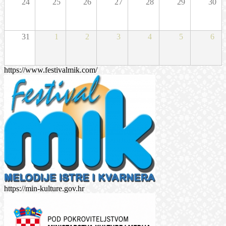
24
25
26
27
28
29
30
31
1
2
3
4
5
6
https://www.festivalmik.com/
https://min-kulture.gov.hr