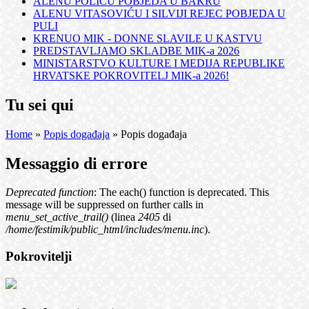
ALENU POLIĆU POBJEDA U BAKRU
ALENU VITASOVIĆU I SILVIJI REJEC POBJEDA U
PULI
KRENUO MIK - DONNE SLAVILE U KASTVU
PREDSTAVLJAMO SKLADBE MIK-a 2026
MINISTARSTVO KULTURE I MEDIJA REPUBLIKE
HRVATSKE POKROVITELJ MIK-a 2026!
Tu sei qui
Home
»
Popis događaja
» Popis događaja
Messaggio di errore
Deprecated function
: The each() function is deprecated. This
message will be suppressed on further calls in
menu_set_active_trail()
(linea
2405
di
/home/festimik/public_html/includes/menu.inc
).
Pokrovitelji