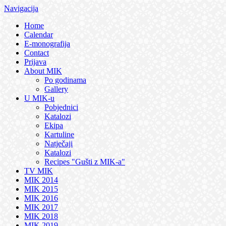
Navigacija
Home
Calendar
E-monografija
Contact
Prijava
About MIK
Po godinama
Gallery
U MIK-u
Pobjednici
Katalozi
Ekipa
Kartuline
Natječaji
Katalozi
Recipes "Gušti z MIK-a"
TV MIK
MIK 2014
MIK 2015
MIK 2016
MIK 2017
MIK 2018
MIK 2019