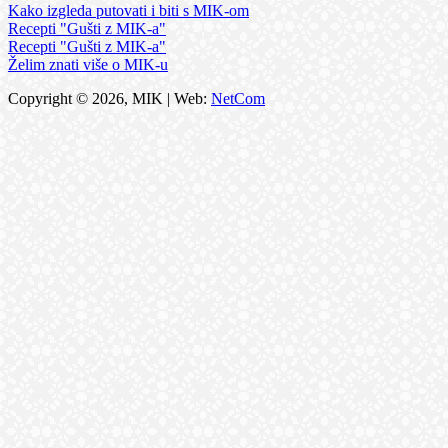
Kako izgleda putovati i biti s MIK-om
Recepti "Gušti z MIK-a"
Recepti "Gušti z MIK-a"
Želim znati više o MIK-u
Copyright © 2026, MIK | Web:
NetCom