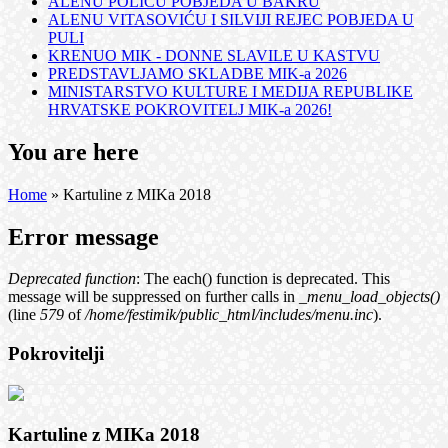
ALENU POLIĆU POBJEDA U BAKRU
ALENU VITASOVIĆU I SILVIJI REJEC POBJEDA U
PULI
KRENUO MIK - DONNE SLAVILE U KASTVU
PREDSTAVLJAMO SKLADBE MIK-a 2026
MINISTARSTVO KULTURE I MEDIJA REPUBLIKE
HRVATSKE POKROVITELJ MIK-a 2026!
You are here
Home
» Kartuline z MIKa 2018
Error message
Deprecated function
: The each() function is deprecated. This
message will be suppressed on further calls in
_menu_load_objects()
(line
579
of
/home/festimik/public_html/includes/menu.inc
).
Pokrovitelji
Kartuline z MIKa 2018