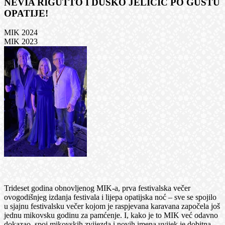
NEVIA RIGUTTO I DUŠKO JELIČIĆ PO GUŠTU
OPATIJE!
MIK 2024
MIK 2023
Trideset godina obnovljenog MIK-a, prva festivalska večer
ovogodišnjeg izdanja festivala i lijepa opatijska noć – sve se spojilo
u sjajnu festivalsku večer kojom je raspjevana karavana započela još
jednu mikovsku godinu za pamćenje. I, kako je to MIK već odavno
dokazao, spoj mikovskih zvijezda i novih imena uvijek je dobitna