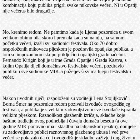
kombinacija koju publika prigrli svake mikovske večeri. Ni u Opatiji
nije večeras bilo drugačije.
No, krenimo redom. Ne pamtimo kada je Ljetna pozornica u svom
velikom obimu bila skoro i premala kada su na nju, na samom
početku večeri, izašli svi sudionici festivala. Oko 70 dobro
raspoloženih mikovaca pljeskom je pozdravila opatijska publika, a
tom se impozantnom skupu priključio i opatijski gradonačelnik
Fernando Kirigin koji je u ime Grada Opatije i Grada Kastva, s
kojim Opatija dijeli domaćinstvo festivalske večeri, pozdravio
publiku i sve sudionike MIK-a poželjevši svima lijepu festivalsku
večer.
Nakon uvodnih riječi, raspoloženi su voditelji Lena Stojiljković i
Borna Šmer na pozornicu redom pozivali izvođače ovogodišnjeg
festivala, a publika je s velikim zadovoljstvom sve izvođače ispratila
velikim pljeskom. Raznolikost glazbenih izričaja, skladbe koje
baštine tradiciju ovog podneblja i čuvaju domaću besedu (a ove
godine MIK ponovno ima i skladbu na talijanskom jeziku), donijele
su zadovoljstvo publici raznovrsnog glazbenog ukusa i već prve
večeri se pokazalo da će i ovogodišnje skladbe zaživjeti dug život u