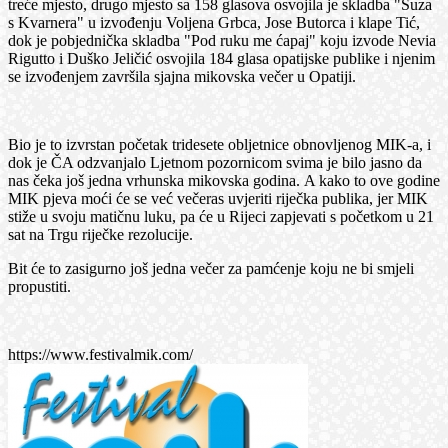
treće mjesto, drugo mjesto sa 158 glasova osvojila je skladba "Suza
s Kvarnera" u izvođenju Voljena Grbca, Jose Butorca i klape Tić,
dok je pobjednička skladba "Pod ruku me ćapaj" koju izvode Nevia
Rigutto i Duško Jeličić osvojila 184 glasa opatijske publike i njenim
se izvođenjem završila sjajna mikovska večer u Opatiji.
Bio je to izvrstan početak tridesete obljetnice obnovljenog MIK-a, i
dok je ČA odzvanjalo Ljetnom pozornicom svima je bilo jasno da
nas čeka još jedna vrhunska mikovska godina. A kako to ove godine
MIK pjeva moći će se već večeras uvjeriti riječka publika, jer MIK
stiže u svoju matičnu luku, pa će u Rijeci zapjevati s početkom u 21
sat na Trgu riječke rezolucije.
Bit će to zasigurno još jedna večer za pamćenje koju ne bi smjeli
propustiti.
https://www.festivalmik.com/