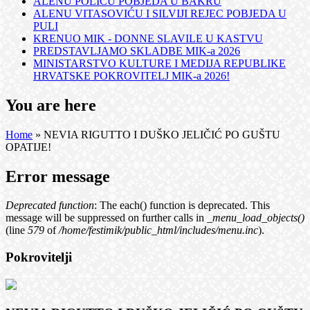
ALENU POLIĆU POBJEDA U BAKRU
ALENU VITASOVIĆU I SILVIJI REJEC POBJEDA U
PULI
KRENUO MIK - DONNE SLAVILE U KASTVU
PREDSTAVLJAMO SKLADBE MIK-a 2026
MINISTARSTVO KULTURE I MEDIJA REPUBLIKE
HRVATSKE POKROVITELJ MIK-a 2026!
You are here
Home
» NEVIA RIGUTTO I DUŠKO JELIČIĆ PO GUŠTU
OPATIJE!
Error message
Deprecated function
: The each() function is deprecated. This
message will be suppressed on further calls in
_menu_load_objects()
(line
579
of
/home/festimik/public_html/includes/menu.inc
).
Pokrovitelji