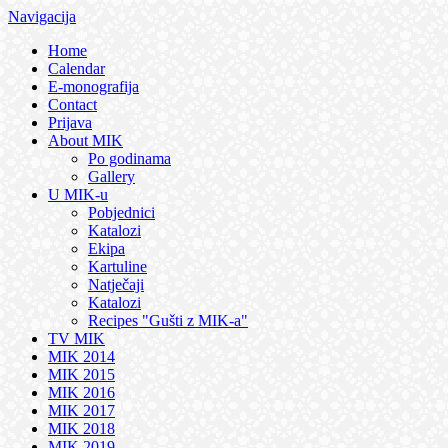
Navigacija
Home
Calendar
E-monografija
Contact
Prijava
About MIK
Po godinama
Gallery
U MIK-u
Pobjednici
Katalozi
Ekipa
Kartuline
Natječaji
Katalozi
Recipes "Gušti z MIK-a"
TV MIK
MIK 2014
MIK 2015
MIK 2016
MIK 2017
MIK 2018
MIK 2019