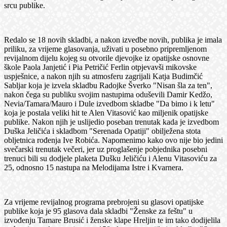
srcu publike.
Redalo se 18 novih skladbi, a nakon izvedbe novih, publika je imala
priliku, za vrijeme glasovanja, uživati u posebno pripremljenom
revijalnom dijelu kojeg su otvorile djevojke iz opatijske osnovne
škole Paola Janjetić i Pia Petričić Ferlin otpjevavši mikovske
uspješnice, a nakon njih su atmosferu zagrijali Katja Budimčić
Sabljar koja je izvela skladbu Radojke Šverko "Nisan šla za ten",
nakon čega su publiku svojim nastupima oduševili Damir Kedžo,
Nevia/Tamara/Mauro i Dule izvedbom skladbe "Da bimo i k letu"
koja je postala veliki hit te Alen Vitasović kao miljenik opatijske
publike. Nakon njih je uslijedio poseban trenutak kada je izvedbom
Duška Jeličića i skladbom "Serenada Opatiji" obilježena stota
obljetnica rođenja Ive Robića. Napomenimo kako ovo nije bio jedini
svečarski trenutak večeri, jer uz proglašenje pobjednika posebni
trenuci bili su dodjele plaketa Dušku Jeličiću i Alenu Vitasoviću za
25, odnosno 15 nastupa na Melodijama Istre i Kvarnera.
Za vrijeme revijalnog programa prebrojeni su glasovi opatijske
publike koja je 95 glasova dala skladbi "Ženske za feštu" u
izvođenju Tamare Brusić i ženske klape Hreljin te im tako dodijelila