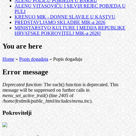
ALENU POLIĆU POBJEDA U BAKRU
ALENU VITASOVIĆU I SILVIJI REJEC POBJEDA U
PULI
KRENUO MIK - DONNE SLAVILE U KASTVU
PREDSTAVLJAMO SKLADBE MIK-a 2026
MINISTARSTVO KULTURE I MEDIJA REPUBLIKE
HRVATSKE POKROVITELJ MIK-a 2026!
You are here
Home
»
Popis događaja
» Popis događaja
Error message
Deprecated function
: The each() function is deprecated. This
message will be suppressed on further calls in
menu_set_active_trail()
(line
2405
of
/home/festimik/public_html/includes/menu.inc
).
Pokrovitelji