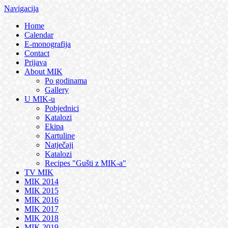
Navigacija
Home
Calendar
E-monografija
Contact
Prijava
About MIK
Po godinama
Gallery
U MIK-u
Pobjednici
Katalozi
Ekipa
Kartuline
Natječaji
Katalozi
Recipes "Gušti z MIK-a"
TV MIK
MIK 2014
MIK 2015
MIK 2016
MIK 2017
MIK 2018
MIK 2019