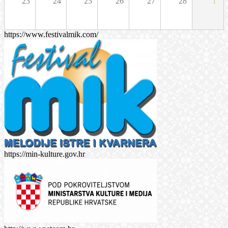
23
24
25
26
27
28
1
https://www.festivalmik.com/
https://min-kulture.gov.hr