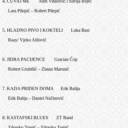
4. ČUVAJ ME Alen Vitasović i Silvija Rejec
Lara Pilepić – Robert Pilepić
5. HLADNO PIVO I KOKTELI Luka Basi
Raay/ Vjeko Alilović
6. JIDRA PACIJENCE Gracian Čop
Robert Grubišić – Zlatan Marunić
7. KADA PRIDEN DOMA Erik Balija
Erik Balija – Daniel Načinović
8. KASTAFSKI BLUES ZT Band
Zdravko Tomić – Zdravko Tomić