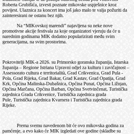
Roberta Grubišića, izvesti poznate mikovske uspješnice kroz
povijest. Ulaznica za koncert ima još jako malo te valja požuriti da
zainteresirani ne ostanu bez njih.
Na “MIKovskoj marendi” najavljena su neke nove
promotivne akcije festivala za koje organizatori vjeruju da će u
narednim godinama MIK dodatno popularizirati među svim
generacijama, na svim prostorima.
Pokrovitelji MIK-a 2026. su Primorsko goranska županija, Istarska
županija – Regione Istriana Upravni odjel za kulturu i zavičajnost –
Assessorato cultura e territorialità, Grad Crikvenica, Grad Pula -
Pola, Grad Rijeka, Grad Bakar, Grad Kastav, Grad Opatija, Grad
Krk, Općina Malinska-Dubašnica, Općina Punat, Općina Ližnjan,
Općina Marčana, Općina Barban, Općina Svetvinčenat, Turistička
zajednica Grada Crikvenice, Turistička zajednica grada
Pule, Turistička zajednica Kvarnera i Turistička zajednica grada
Rijeke.
Prema svemu navedenom bit će ovo mikovska godina za
pamćenje, a evo kako će MIK izgledati ove godine (skladbe su