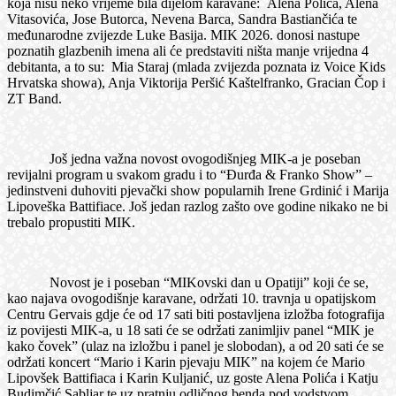
koja nisu neko vrijeme bila dijelom karavane: Alena Polića, Alena
Vitasovića, Jose Butorca, Nevena Barca, Sandra Bastiančića te
međunarodne zvijezde Luke Basija. MIK 2026. donosi nastupe
poznatih glazbenih imena ali će predstaviti ništa manje vrijedna 4
debitanta, a to su: Mia Staraj (mlada zvijezda poznata iz Voice Kids
Hrvatska showa), Anja Viktorija Peršić Kaštelfranko, Gracian Čop i
ZT Band.
Još jedna važna novost ovogodišnjeg MIK-a je poseban
revijalni program u svakom gradu i to “Đurđa & Franko Show” –
jedinstveni duhoviti pjevački show popularnih Irene Grdinić i Marija
Lipoveška Battifiace. Još jedan razlog zašto ove godine nikako ne bi
trebalo propustiti MIK.
Novost je i poseban “MIKovski dan u Opatiji” koji će se,
kao najava ovogodišnje karavane, održati 10. travnja u opatijskom
Centru Gervais gdje će od 17 sati biti postavljena izložba fotografija
iz povijesti MIK-a, u 18 sati će se održati zanimljiv panel “MIK je
kako čovek” (ulaz na izložbu i panel je slobodan), a od 20 sati će se
održati koncert “Mario i Karin pjevaju MIK” na kojem će Mario
Lipovšek Battifiaca i Karin Kuljanić, uz goste Alena Polića i Katju
Budimčić Sabljar te uz pratnju odličnog benda pod vodstvom