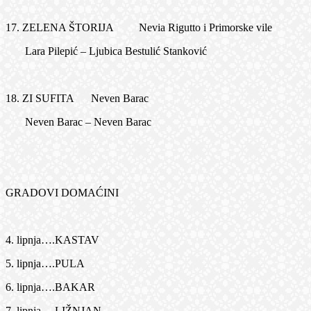
17. ZELENA ŠTORIJA Nevia Rigutto i Primorske vile
Lara Pilepić – Ljubica Bestulić Stanković
18. ZI SUFITA Neven Barac
Neven Barac – Neven Barac
GRADOVI DOMAĆINI
4. lipnja….KASTAV
5. lipnja….PULA
6. lipnja….BAKAR
7. lipnja….LIŽNJAN