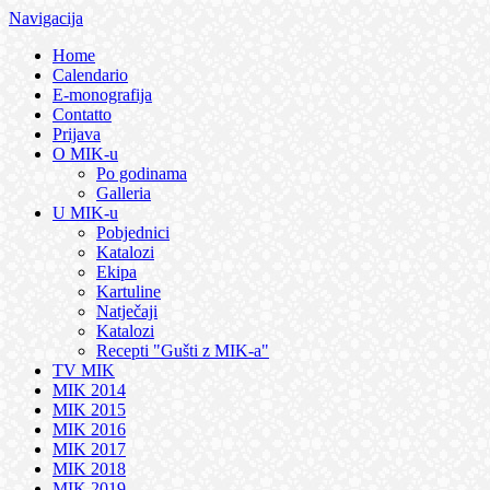
Navigacija
Home
Calendario
E-monografija
Contatto
Prijava
O MIK-u
Po godinama
Galleria
U MIK-u
Pobjednici
Katalozi
Ekipa
Kartuline
Natječaji
Katalozi
Recepti "Gušti z MIK-a"
TV MIK
MIK 2014
MIK 2015
MIK 2016
MIK 2017
MIK 2018
MIK 2019