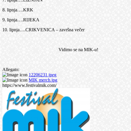
8. lipnja….KRK
9. lipnja….RIJEKA
10. lipnja….CRIKVENICA – završna večer
Vidimo se na MIK-u!
Allegato:
12206231.jpeg
MIK merch.jpg
https://www.festivalmik.com/