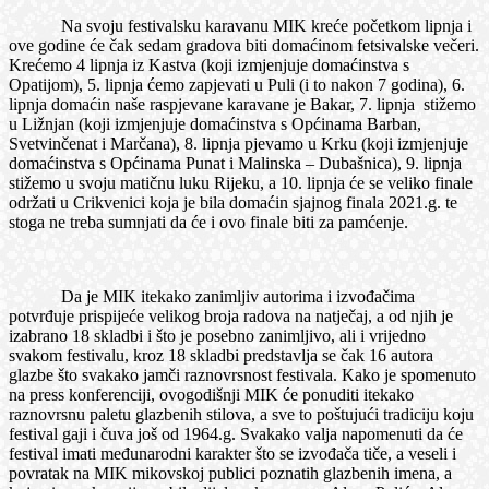
Na svoju festivalsku karavanu MIK kreće početkom lipnja i
ove godine će čak sedam gradova biti domaćinom fetsivalske večeri.
Krećemo 4 lipnja iz Kastva (koji izmjenjuje domaćinstva s
Opatijom), 5. lipnja ćemo zapjevati u Puli (i to nakon 7 godina), 6.
lipnja domaćin naše raspjevane karavane je Bakar, 7. lipnja stižemo
u Ližnjan (koji izmjenjuje domaćinstva s Općinama Barban,
Svetvinčenat i Marčana), 8. lipnja pjevamo u Krku (koji izmjenjuje
domaćinstva s Općinama Punat i Malinska – Dubašnica), 9. lipnja
stižemo u svoju matičnu luku Rijeku, a 10. lipnja će se veliko finale
održati u Crikvenici koja je bila domaćin sjajnog finala 2021.g. te
stoga ne treba sumnjati da će i ovo finale biti za pamćenje.
Da je MIK itekako zanimljiv autorima i izvođačima
potvrđuje prispijeće velikog broja radova na natječaj, a od njih je
izabrano 18 skladbi i što je posebno zanimljivo, ali i vrijedno
svakom festivalu, kroz 18 skladbi predstavlja se čak 16 autora
glazbe što svakako jamči raznovrsnost festivala. Kako je spomenuto
na press konferenciji, ovogodišnji MIK će ponuditi itekako
raznovrsnu paletu glazbenih stilova, a sve to poštujući tradiciju koju
festival gaji i čuva još od 1964.g. Svakako valja napomenuti da će
festival imati međunarodni karakter što se izvođača tiče, a veseli i
povratak na MIK mikovskoj publici poznatih glazbenih imena, a