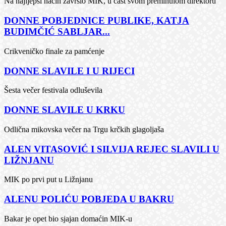
Na najljepši način završio MIK, u čast svom preminulom direktoru
DONNE POBJEDNICE PUBLIKE, KATJA
BUDIMČIĆ SABLJAR...
Crikveničko finale za pamćenje
DONNE SLAVILE I U RIJECI
Šesta večer festivala odluševila
DONNE SLAVILE U KRKU
Odlična mikovska večer na Trgu krčkih glagoljaša
ALEN VITASOVIĆ I SILVIJA REJEC SLAVILI U
LIŽNJANU
MIK po prvi put u Ližnjanu
ALENU POLIĆU POBJEDA U BAKRU
Bakar je opet bio sjajan domaćin MIK-u