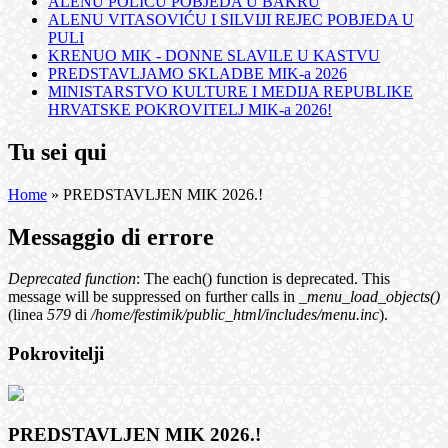
ALENU POLIĆU POBJEDA U BAKRU
ALENU VITASOVIĆU I SILVIJI REJEC POBJEDA U
PULI
KRENUO MIK - DONNE SLAVILE U KASTVU
PREDSTAVLJAMO SKLADBE MIK-a 2026
MINISTARSTVO KULTURE I MEDIJA REPUBLIKE
HRVATSKE POKROVITELJ MIK-a 2026!
Tu sei qui
Home
» PREDSTAVLJEN MIK 2026.!
Messaggio di errore
Deprecated function
: The each() function is deprecated. This
message will be suppressed on further calls in
_menu_load_objects()
(linea
579
di
/home/festimik/public_html/includes/menu.inc
).
Pokrovitelji
PREDSTAVLJEN MIK 2026.!