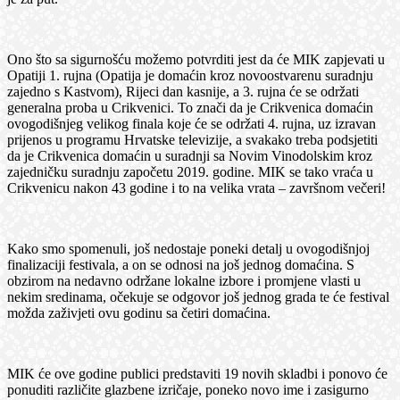
Ono što sa sigurnošću možemo potvrditi jest da će MIK zapjevati u
Opatiji 1. rujna (Opatija je domaćin kroz novoostvarenu suradnju
zajedno s Kastvom), Rijeci dan kasnije, a 3. rujna će se održati
generalna proba u Crikvenici. To znači da je Crikvenica domaćin
ovogodišnjeg velikog finala koje će se održati 4. rujna, uz izravan
prijenos u programu Hrvatske televizije, a svakako treba podsjetiti
da je Crikvenica domaćin u suradnji sa Novim Vinodolskim kroz
zajedničku suradnju započetu 2019. godine. MIK se tako vraća u
Crikvenicu nakon 43 godine i to na velika vrata – završnom večeri!
Kako smo spomenuli, još nedostaje poneki detalj u ovogodišnjoj
finalizaciji festivala, a on se odnosi na još jednog domaćina. S
obzirom na nedavno održane lokalne izbore i promjene vlasti u
nekim sredinama, očekuje se odgovor još jednog grada te će festival
možda zaživjeti ovu godinu sa četiri domaćina.
MIK će ove godine publici predstaviti 19 novih skladbi i ponovo će
ponuditi različite glazbene izričaje, poneko novo ime i zasigurno