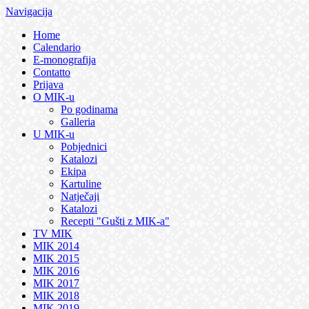
Navigacija
Home
Calendario
E-monografija
Contatto
Prijava
O MIK-u
Po godinama
Galleria
U MIK-u
Pobjednici
Katalozi
Ekipa
Kartuline
Natječaji
Katalozi
Recepti "Gušti z MIK-a"
TV MIK
MIK 2014
MIK 2015
MIK 2016
MIK 2017
MIK 2018
MIK 2019