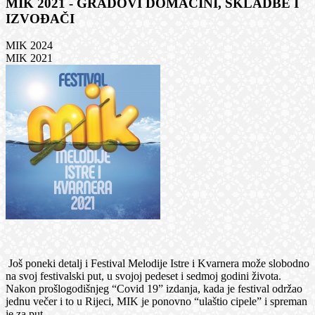
MIK 2021 - GRADOVI DOMAĆINI, SKLADBE I
IZVOĐAČI
MIK 2024
MIK 2021
Još poneki detalj i Festival Melodije Istre i Kvarnera može slobodno
na svoj festivalski put, u svojoj pedeset i sedmoj godini života.
Nakon prošlogodišnjeg “Covid 19” izdanja, kada je festival održao
jednu večer i to u Rijeci, MIK je ponovno “ulaštio cipele” i spreman
je za put.