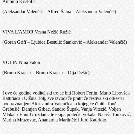
Antonio Krištofić
(Aleksandar Valenčić – Alfred Šaina – Aleksandar Valenčić)
VIVA L'AMOR Vesna Nežić Ružić
(Goran Griff – Ljubica Bestulić Stanković – Aleksandar Valenčić)
VOLIN Nina Fakin
(Bruno Krajcar – Bruno Krajcar – Olja Dešić)
I ove će godine voditeljski trojac biti Robert Ferlin, Mario Lipovšek
Battifiaca i Uršula Tolj, sve izvođače pratit će festivalski orkestar
pod ravnanjem Aleksandra Valenčića, a kojeg će činiti: Tonči
Grabušić, Damjan Grbac, Sandro Šupak, Vanja Vitezić, Voljen
Mlakar i Emir Grozdanić te ekipa pratećih vokala: Nataša Tonković,
Marina Mrazovac, Anamarija Martinčić i Jure Kaurloto.