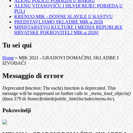
ALENU POLIĆU POBJEDA U BAKRU
ALENU VITASOVIĆU I SILVIJI REJEC POBJEDA U
PULI
KRENUO MIK - DONNE SLAVILE U KASTVU
PREDSTAVLJAMO SKLADBE MIK-a 2026
MINISTARSTVO KULTURE I MEDIJA REPUBLIKE
HRVATSKE POKROVITELJ MIK-a 2026!
Tu sei qui
Home
» MIK 2021 - GRADOVI DOMAĆINI, SKLADBE I
IZVOĐAČI
Messaggio di errore
Deprecated function
: The each() function is deprecated. This
message will be suppressed on further calls in
_menu_load_objects()
(linea
579
di
/home/festimik/public_html/includes/menu.inc
).
Pokrovitelji