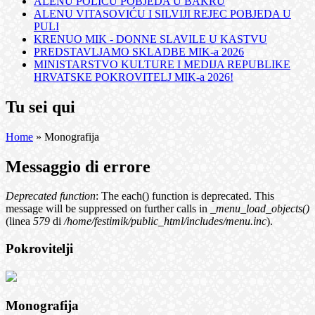
ALENU POLIĆU POBJEDA U BAKRU
ALENU VITASOVIĆU I SILVIJI REJEC POBJEDA U
PULI
KRENUO MIK - DONNE SLAVILE U KASTVU
PREDSTAVLJAMO SKLADBE MIK-a 2026
MINISTARSTVO KULTURE I MEDIJA REPUBLIKE
HRVATSKE POKROVITELJ MIK-a 2026!
Tu sei qui
Home
» Monografija
Messaggio di errore
Deprecated function
: The each() function is deprecated. This
message will be suppressed on further calls in
_menu_load_objects()
(linea
579
di
/home/festimik/public_html/includes/menu.inc
).
Pokrovitelji
Monografija