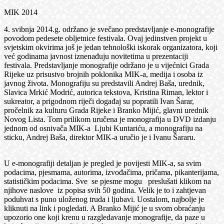
MIK 2014
4. svibnja 2014.g. održano je svečano predstavljanje e-monografije
povodom pedesete obljetnice festivala. Ovaj jedinstven projekt u
svjetskim okvirima još je jedan tehnološki iskorak organizatora, koji
već godinama javnost iznenađuju novitetima u prezentaciji
festivala. Predstavljanje monografije održano je u vijećnici Grada
Rijeke uz prisustvo brojnih poklonika MIK-a, medija i osoba iz
javnog života. Monografiju su predstavili Andrej Baša, urednik,
Slavica Mrkić Modrić, autorica tekstova, Kristina Riman, lektor i
sukreator, a prigodnom riječi događaj su popratili Ivan Šarar,
pročelnik za kulturu Grada Rijeke i Branko Mijić, glavni urednik
Novog Lista. Tom prilikom uručena je monografija u DVD izdanju
jednom od osnivača MIK-a Ljubi Kuntariću, a monografiju na
sticku, Andrej Baša, direktor MIK-a uručio je i Ivanu Šararu.
U e-monografiji detaljan je pregled je povijesti MIK-a, sa svim
podacima, pjesmama, autorima, izvođačima, pričama, pikanterijama,
statističkim podacima. Sve se pjesme mogu preslušati klikom na
njihove naslove iz popisa svih 50 godina. Velik je to i zahtjevan
poduhvat s puno uloženog truda i ljubavi. Uostalom, najbolje je
kliknuti na link i pogledati. A Branko Mijić je u svom obraćanju
upozorio one koji krenu u razgledavanje monografije, da paze u