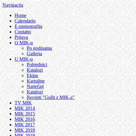
Navigacija
Home
Calendario
E-monografija
Contatto
Prijava
O MIK-u
Po godinama
Galleria
U MIK-u
Pobjednici
Katalozi
Ekipa
Kartuline
Natječaji
Katalozi
Recepti "Gušti z MIK-a"
TV MIK
MIK 2014
MIK 2015
MIK 2016
MIK 2017
MIK 2018
MIK 2019