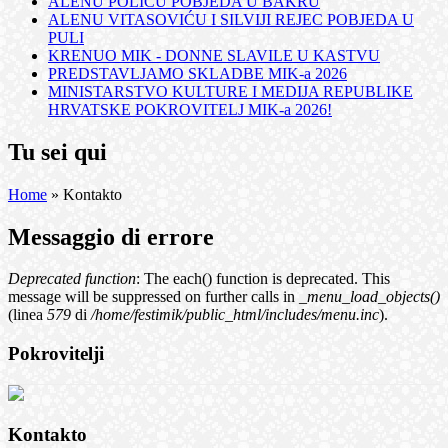
ALENU POLIĆU POBJEDA U BAKRU
ALENU VITASOVIĆU I SILVIJI REJEC POBJEDA U
PULI
KRENUO MIK - DONNE SLAVILE U KASTVU
PREDSTAVLJAMO SKLADBE MIK-a 2026
MINISTARSTVO KULTURE I MEDIJA REPUBLIKE
HRVATSKE POKROVITELJ MIK-a 2026!
Tu sei qui
Home
» Kontakto
Messaggio di errore
Deprecated function
: The each() function is deprecated. This
message will be suppressed on further calls in
_menu_load_objects()
(linea
579
di
/home/festimik/public_html/includes/menu.inc
).
Pokrovitelji
Kontakto