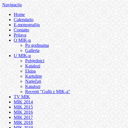
Navigacija
Home
Calendario
E-monografija
Contatto
Prijava
O MIK-u
Po godinama
Galleria
U MIK-u
Pobjednici
Katalozi
Ekipa
Kartuline
Natječaji
Katalozi
Recepti "Gušti z MIK-a"
TV MIK
MIK 2014
MIK 2015
MIK 2016
MIK 2017
MIK 2018
MIK 2019