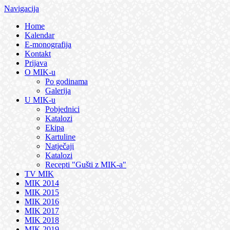
Navigacija
Home
Kalendar
E-monografija
Kontakt
Prijava
O MIK-u
Po godinama
Galerija
U MIK-u
Pobjednici
Katalozi
Ekipa
Kartuline
Natječaji
Katalozi
Recepti "Gušti z MIK-a"
TV MIK
MIK 2014
MIK 2015
MIK 2016
MIK 2017
MIK 2018
MIK 2019