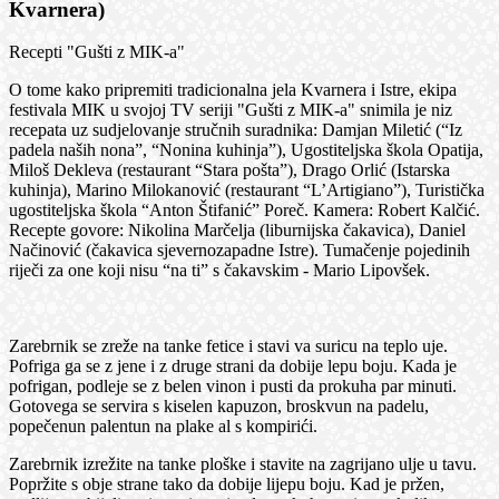
Kvarnera)
Recepti "Gušti z MIK-a"
O tome kako pripremiti tradicionalna jela Kvarnera i Istre, ekipa
festivala MIK u svojoj TV seriji "Gušti z MIK-a" snimila je niz
recepata uz sudjelovanje stručnih suradnika: Damjan Miletić (“Iz
padela naših nona”, “Nonina kuhinja”), Ugostiteljska škola Opatija,
Miloš Dekleva (restaurant “Stara pošta”), Drago Orlić (Istarska
kuhinja), Marino Milokanović (restaurant “L’Artigiano”), Turistička
ugostiteljska škola “Anton Štifanić” Poreč. Kamera: Robert Kalčić.
Recepte govore: Nikolina Marčelja (liburnijska čakavica), Daniel
Načinović (čakavica sjevernozapadne Istre). Tumačenje pojedinih
riječi za one koji nisu “na ti” s čakavskim - Mario Lipovšek.
Zarebrnik se zreže na tanke fetice i stavi va suricu na teplo uje.
Pofriga ga se z jene i z druge strani da dobije lepu boju. Kada je
pofrigan, podleje se z belen vinon i pusti da prokuha par minuti.
Gotovega se servira s kiselen kapuzon, broskvun na padelu,
popečenun palentun na plake al s kompirići.
Zarebrnik izrežite na tanke ploške i stavite na zagrijano ulje u tavu.
Popržite s obje strane tako da dobije lijepu boju. Kad je pržen,