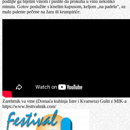
podlijte ga bijelim vinom i pustite da prokuha u vinu nekoliko
minuta. Gotov poslužite s kiselim kupusom, keljom „na padelu“, uz
malo palente pečene na žaru ili krumpiriće.
Zarebrnik va vine (Domaća kuhinja Istre i Kvarnera) Gušti z MIK-a
https://www.festivalmik.com/