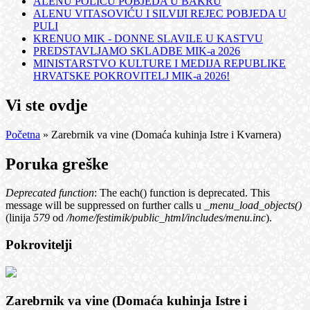
ALENU POLIĆU POBJEDA U BAKRU
ALENU VITASOVIĆU I SILVIJI REJEC POBJEDA U
PULI
KRENUO MIK - DONNE SLAVILE U KASTVU
PREDSTAVLJAMO SKLADBE MIK-a 2026
MINISTARSTVO KULTURE I MEDIJA REPUBLIKE
HRVATSKE POKROVITELJ MIK-a 2026!
Vi ste ovdje
Početna
» Zarebrnik va vine (Domaća kuhinja Istre i Kvarnera)
Poruka greške
Deprecated function
: The each() function is deprecated. This
message will be suppressed on further calls u
_menu_load_objects()
(linija
579
od
/home/festimik/public_html/includes/menu.inc
).
Pokrovitelji
Zarebrnik va vine (Domaća kuhinja Istre i