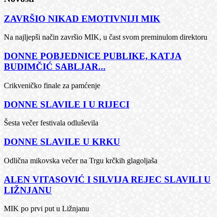
ZAVRŠIO NIKAD EMOTIVNIJI MIK
Na najljepši način završio MIK, u čast svom preminulom direktoru
DONNE POBJEDNICE PUBLIKE, KATJA
BUDIMČIĆ SABLJAR...
Crikveničko finale za pamćenje
DONNE SLAVILE I U RIJECI
Šesta večer festivala odluševila
DONNE SLAVILE U KRKU
Odlična mikovska večer na Trgu krčkih glagoljaša
ALEN VITASOVIĆ I SILVIJA REJEC SLAVILI U
LIŽNJANU
MIK po prvi put u Ližnjanu