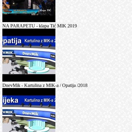
NA PARAPETU - klapa Tić MIK 2019
DnevMik - Kartulina z MIK-a / Opatija /2018