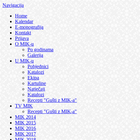
Navigacija
Home
Kalendar
E-monografija
Kontakt
Prijava
O MIK-u
Po godinama
Galerija
U MIK-u
Pobjednici
Katalozi
Ekipa
Kartuline
Natječaji
Katalozi
Recepti "Gušti z MIK-a"
TV MIK
Recepti "Gušti z MIK-a"
MIK 2014
MIK 2015
MIK 2016
MIK 2017
MIK 2018