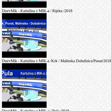
DnevMik - Kartulina z MIK-a / Rijeka /2018
DnevMik - Kartulina z MIK-a /Krk / Malinska Dubašnica/Punat/201
DnevMik - Kartulina z MIK-a / Pula /2018