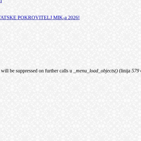
I
TSKE POKROVITELJ MIK-a 2026!
 will be suppressed on further calls u
_menu_load_objects()
(linija
579