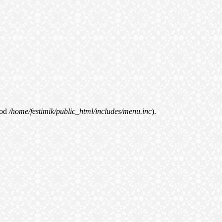
od
/home/festimik/public_html/includes/menu.inc
).