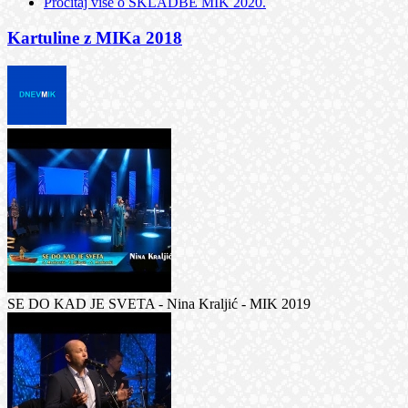
Pročitaj više
o SKLADBE MIK 2020.
Kartuline z MIKa 2018
SE DO KAD JE SVETA - Nina Kraljić - MIK 2019