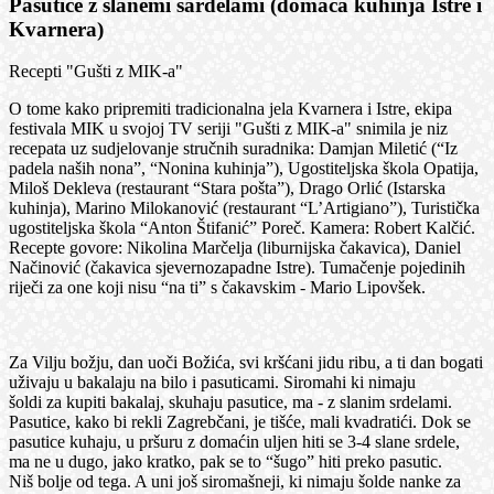
Pasutice z slanemi sardelami (domaća kuhinja Istre i
Kvarnera)
Recepti "Gušti z MIK-a"
O tome kako pripremiti tradicionalna jela Kvarnera i Istre, ekipa
festivala MIK u svojoj TV seriji "Gušti z MIK-a" snimila je niz
recepata uz sudjelovanje stručnih suradnika: Damjan Miletić (“Iz
padela naših nona”, “Nonina kuhinja”), Ugostiteljska škola Opatija,
Miloš Dekleva (restaurant “Stara pošta”), Drago Orlić (Istarska
kuhinja), Marino Milokanović (restaurant “L’Artigiano”), Turistička
ugostiteljska škola “Anton Štifanić” Poreč. Kamera: Robert Kalčić.
Recepte govore: Nikolina Marčelja (liburnijska čakavica), Daniel
Načinović (čakavica sjevernozapadne Istre). Tumačenje pojedinih
riječi za one koji nisu “na ti” s čakavskim - Mario Lipovšek.
Za Vilju božju, dan uoči Božića, svi kršćani jidu ribu, a ti dan bogati
uživaju u bakalaju na bilo i pasuticami. Siromahi ki nimaju
šoldi za kupiti bakalaj, skuhaju pasutice, ma - z slanim srdelami.
Pasutice, kako bi rekli Zagrebčani, je tišće, mali kvadratići. Dok se
pasutice kuhaju, u pršuru z domaćin uljen hiti se 3-4 slane srdele,
ma ne u dugo, jako kratko, pak se to “šugo” hiti preko pasutic.
Niš bolje od tega. A uni još siromašneji, ki nimaju šolde nanke za