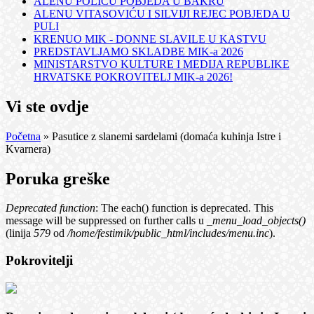
ALENU POLIĆU POBJEDA U BAKRU
ALENU VITASOVIĆU I SILVIJI REJEC POBJEDA U
PULI
KRENUO MIK - DONNE SLAVILE U KASTVU
PREDSTAVLJAMO SKLADBE MIK-a 2026
MINISTARSTVO KULTURE I MEDIJA REPUBLIKE
HRVATSKE POKROVITELJ MIK-a 2026!
Vi ste ovdje
Početna
» Pasutice z slanemi sardelami (domaća kuhinja Istre i
Kvarnera)
Poruka greške
Deprecated function
: The each() function is deprecated. This
message will be suppressed on further calls u
_menu_load_objects()
(linija
579
od
/home/festimik/public_html/includes/menu.inc
).
Pokrovitelji