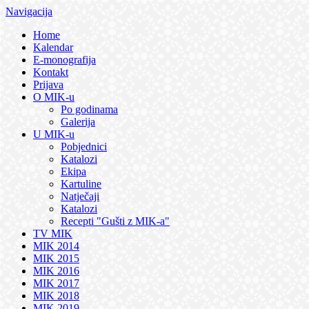
Navigacija
Home
Kalendar
E-monografija
Kontakt
Prijava
O MIK-u
Po godinama
Galerija
U MIK-u
Pobjednici
Katalozi
Ekipa
Kartuline
Natječaji
Katalozi
Recepti "Gušti z MIK-a"
TV MIK
MIK 2014
MIK 2015
MIK 2016
MIK 2017
MIK 2018
MIK 2019