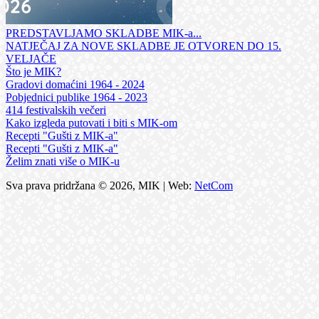
PREDSTAVLJAMO SKLADBE MIK-a...
NATJEČAJ ZA NOVE SKLADBE JE OTVOREN DO 15.
VELJAČE
Što je MIK?
Gradovi domaćini 1964 - 2024
Pobjednici publike 1964 - 2023
414 festivalskih večeri
Kako izgleda putovati i biti s MIK-om
Recepti "Gušti z MIK-a"
Recepti "Gušti z MIK-a"
Želim znati više o MIK-u
Sva prava pridržana © 2026, MIK | Web:
NetCom