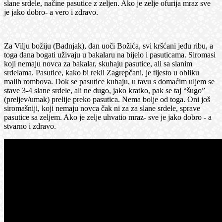
slane srdele, načine pasutice z zeljen. Ako je zelje ofurija mraz sve
je jako dobro- a vero i zdravo.
Za Vilju božiju (Badnjak), dan uoči Božića, svi kršćani jedu ribu, a
toga dana bogati uživaju u bakalaru na bijelo i pasuticama. Siromasi
koji nemaju novca za bakalar, skuhaju pasutice, ali sa slanim
srdelama. Pasutice, kako bi rekli Zagrepčani, je tijesto u obliku
malih rombova. Dok se pasutice kuhaju, u tavu s domaćim uljem se
stave 3-4 slane srdele, ali ne dugo, jako kratko, pak se taj “šugo”
(preljev/umak) prelije preko pasutica. Nema bolje od toga. Oni još
siromašniji, koji nemaju novca čak ni za za slane srdele, sprave
pasutice sa zeljem. Ako je zelje uhvatio mraz- sve je jako dobro - a
stvarno i zdravo.