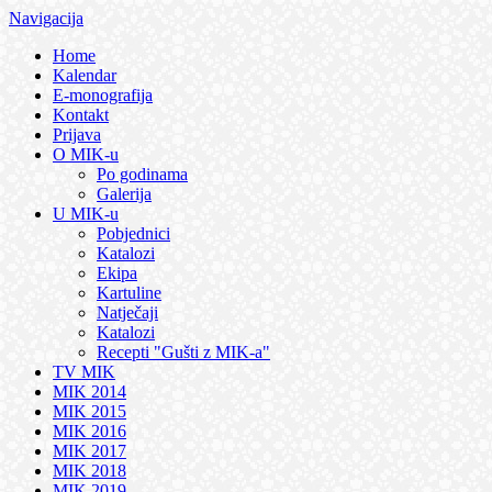
Navigacija
Home
Kalendar
E-monografija
Kontakt
Prijava
O MIK-u
Po godinama
Galerija
U MIK-u
Pobjednici
Katalozi
Ekipa
Kartuline
Natječaji
Katalozi
Recepti "Gušti z MIK-a"
TV MIK
MIK 2014
MIK 2015
MIK 2016
MIK 2017
MIK 2018
MIK 2019