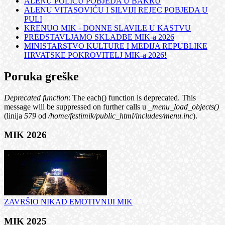
ALENU POLIĆU POBJEDA U BAKRU
ALENU VITASOVIĆU I SILVIJI REJEC POBJEDA U
PULI
KRENUO MIK - DONNE SLAVILE U KASTVU
PREDSTAVLJAMO SKLADBE MIK-a 2026
MINISTARSTVO KULTURE I MEDIJA REPUBLIKE
HRVATSKE POKROVITELJ MIK-a 2026!
Poruka greške
Deprecated function
: The each() function is deprecated. This
message will be suppressed on further calls u
_menu_load_objects()
(linija
579
od
/home/festimik/public_html/includes/menu.inc
).
MIK 2026
ZAVRŠIO NIKAD EMOTIVNIJI MIK
MIK 2025