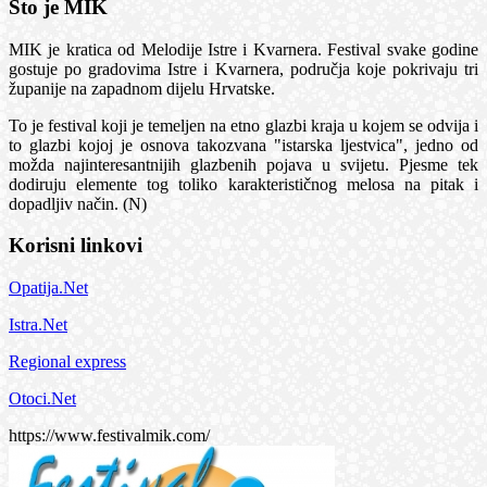
Što je MIK
MIK je kratica od Melodije Istre i Kvarnera. Festival svake godine
gostuje po gradovima Istre i Kvarnera, područja koje pokrivaju tri
županije na zapadnom dijelu Hrvatske.
To je festival koji je temeljen na etno glazbi kraja u kojem se odvija i
to glazbi kojoj je osnova takozvana "istarska ljestvica", jedno od
možda najinteresantnijih glazbenih pojava u svijetu. Pjesme tek
dodiruju elemente tog toliko karakterističnog melosa na pitak i
dopadljiv način. (N)
Korisni linkovi
Opatija.Net
Istra.Net
Regional express
Otoci.Net
https://www.festivalmik.com/