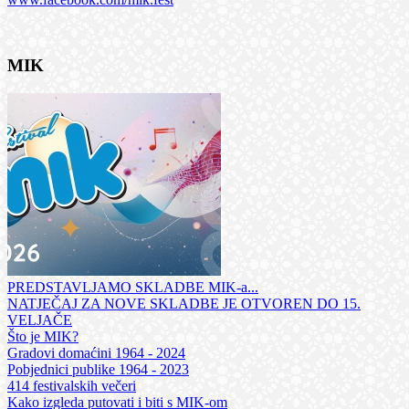
MIK
PREDSTAVLJAMO SKLADBE MIK-a...
NATJEČAJ ZA NOVE SKLADBE JE OTVOREN DO 15.
VELJAČE
Što je MIK?
Gradovi domaćini 1964 - 2024
Pobjednici publike 1964 - 2023
414 festivalskih večeri
Kako izgleda putovati i biti s MIK-om