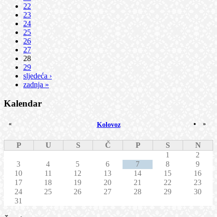
22
23
24
25
26
27
28
29
sljedeća ›
zadnja »
Kalendar
«
»
Kolovoz
P
U
S
Č
P
S
N
1
2
3
4
5
6
7
8
9
10
11
12
13
14
15
16
17
18
19
20
21
22
23
24
25
26
27
28
29
30
31