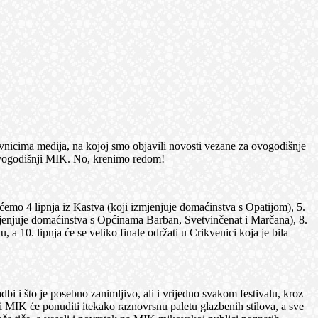
cima medija, na kojoj smo objavili novosti vezane za ovogodišnje
i ovogodišnji MIK. No, krenimo redom!
 4 lipnja iz Kastva (koji izmjenjuje domaćinstva s Opatijom), 5.
izmjenjuje domaćinstva s Općinama Barban, Svetvinčenat i Marčana), 8.
 10. lipnja će se veliko finale održati u Crikvenici koja je bila
 i što je posebno zanimljivo, ali i vrijedno svakom festivalu, kroz
i MIK će ponuditi itekako raznovrsnu paletu glazbenih stilova, a sve