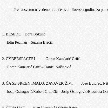
Prema svemu navedenom bit će ovo mikovska godina za pamćenje, 
1. BESEDE Dora Bokulić
Edin Pecman – Suzana Blečić
2. CYBERSPACERI Goran Kauzlarić Griff
Goran Kauzlarić Griff – Daniel Načinović
3. ČA SE SRCEN IMALO, ZAVAVEK ŽIVI Joso Butorac, Nikola 
Josip Ostrogović/Robert Grubišić – Josip Ostrogović/Elizabeta Os
4. ČUVAJ ME Alen Vitasović i Silvija Rejec