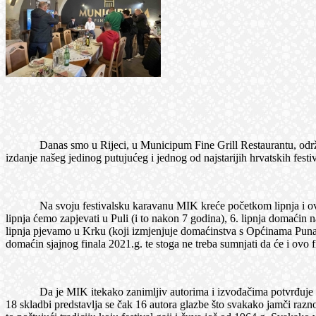
Danas smo u Rijeci, u Municipum Fine Grill Restaurantu, održali 
izdanje našeg jedinog putujućeg i jednog od najstarijih hrvatskih fes
Na svoju festivalsku karavanu MIK kreće početkom lipnja i ove god
lipnja ćemo zapjevati u Puli (i to nakon 7 godina), 6. lipnja domaćin
lipnja pjevamo u Krku (koji izmjenjuje domaćinstva s Općinama Punat i 
domaćin sjajnog finala 2021.g. te stoga ne treba sumnjati da će i ovo f
Da je MIK itekako zanimljiv autorima i izvođačima potvrđuje prispije
18 skladbi predstavlja se čak 16 autora glazbe što svakako jamči razn