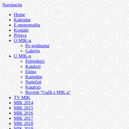
Navigacija
Home
Kalendar
E-monografija
Kontakt
Prijava
O MIK-u
Po godinama
Galerija
U MIK-u
Pobjednici
Katalozi
Ekipa
Kartuline
Natječaji
Katalozi
Recepti "Gušti z MIK-a"
TV MIK
MIK 2014
MIK 2015
MIK 2016
MIK 2017
MIK 2018
MIK 2019