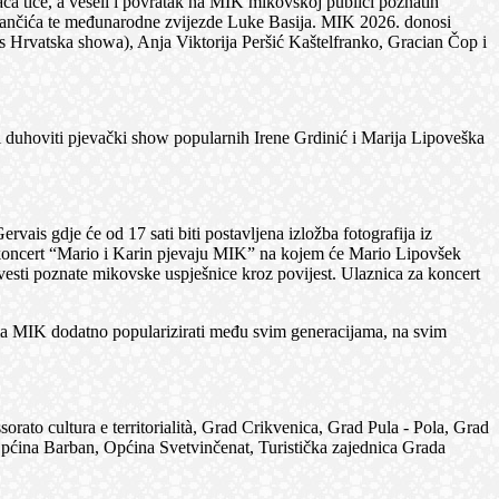
đača tiče, a veseli i povratak na MIK mikovskoj publici poznatih
tiančića te međunarodne zvijezde Luke Basija. MIK 2026. donosi
ids Hrvatska showa), Anja Viktorija Peršić Kaštelfranko, Gracian Čop i
hoviti pjevački show popularnih Irene Grdinić i Marija Lipoveška
s gdje će od 17 sati biti postavljena izložba fotografija iz
ati koncert “Mario i Karin pjevaju MIK” na kojem će Mario Lipovšek
vesti poznate mikovske uspješnice kroz povijest. Ulaznica za koncert
 MIK dodatno popularizirati među svim generacijama, na svim
orato cultura e territorialità, Grad Crikvenica, Grad Pula - Pola, Grad
ćina Barban, Općina Svetvinčenat, Turistička zajednica Grada