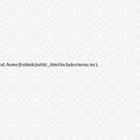
od
/home/festimik/public_html/includes/menu.inc
).