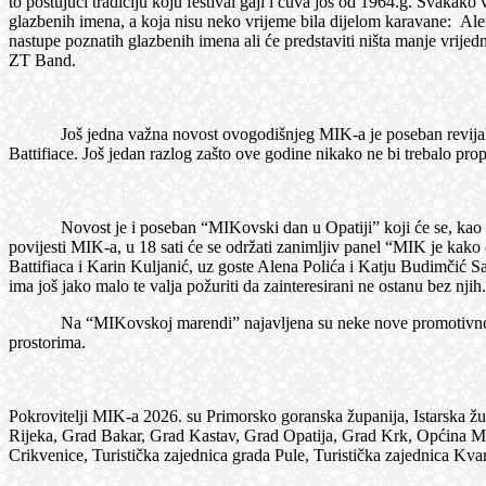
to poštujući tradiciju koju festival gaji i čuva još od 1964.g. Svakak
glazbenih imena, a koja nisu neko vrijeme bila dijelom karavane: Al
nastupe poznatih glazbenih imena ali će predstaviti ništa manje vrije
ZT Band.
Još jedna važna novost ovogodišnjeg MIK-a je poseban revijalni p
Battifiace. Još jedan razlog zašto ove godine nikako ne bi trebalo pro
Novost je i poseban “MIKovski dan u Opatiji” koji će se, kao najava
povijesti MIK-a, u 18 sati će se održati zanimljiv panel “MIK je kako
Battifiaca i Karin Kuljanić, uz goste Alena Polića i Katju Budimčić S
ima još jako malo te valja požuriti da zainteresirani ne ostanu bez njih.
Na “MIKovskoj marendi” najavljena su neke nove promotivne akcije
prostorima.
Pokrovitelji MIK-a 2026. su Primorsko goranska županija, Istarska župa
Rijeka, Grad Bakar, Grad Kastav, Grad Opatija, Grad Krk, Općina M
Crikvenice, Turistička zajednica grada Pule, Turistička zajednica Kvar