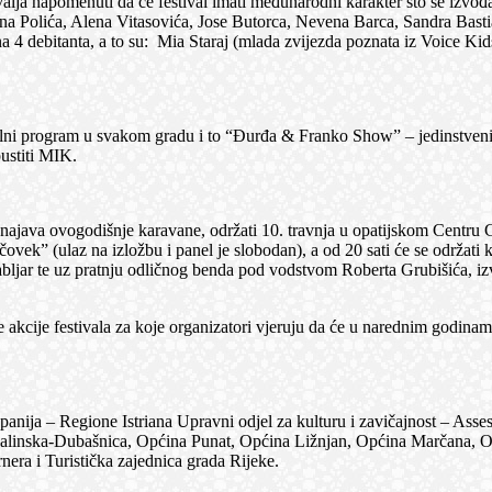
o valja napomenuti da će festival imati međunarodni karakter što se izvo
ena Polića, Alena Vitasovića, Jose Butorca, Nevena Barca, Sandra Bas
dna 4 debitanta, a to su: Mia Staraj (mlada zvijezda poznata iz Voice K
rogram u svakom gradu i to “Đurđa & Franko Show” – jedinstveni du
pustiti MIK.
 ovogodišnje karavane, održati 10. travnja u opatijskom Centru Gervai
 čovek” (ulaz na izložbu i panel je slobodan), a od 20 sati će se održ
abljar te uz pratnju odličnog benda pod vodstvom Roberta Grubišića, iz
 festivala za koje organizatori vjeruju da će u narednim godinama
nija – Regione Istriana Upravni odjel za kulturu i zavičajnost – Assess
alinska-Dubašnica, Općina Punat, Općina Ližnjan, Općina Marčana, Op
nera i Turistička zajednica grada Rijeke.