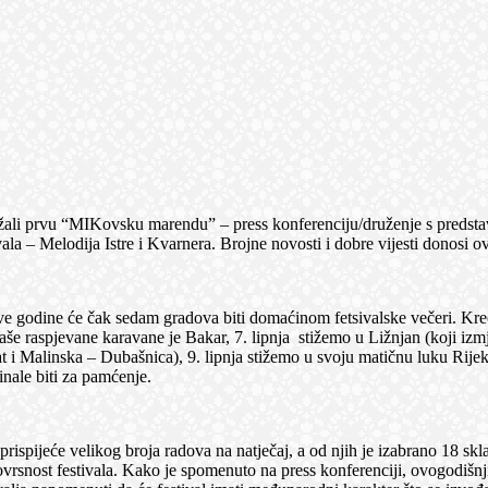
prvu “MIKovsku marendu” – press konferenciju/druženje s predstavni
tivala – Melodija Istre i Kvarnera. Brojne novosti i dobre vijesti donos
ine će čak sedam gradova biti domaćinom fetsivalske večeri. Krećemo
 naše raspjevane karavane je Bakar, 7. lipnja stižemo u Ližnjan (koji 
Malinska – Dubašnica), 9. lipnja stižemo u svoju matičnu luku Rijeku, a
inale biti za pamćenje.
će velikog broja radova na natječaj, a od njih je izabrano 18 skladbi
ovrsnost festivala. Kako je spomenuto na press konferenciji, ovogodišnj