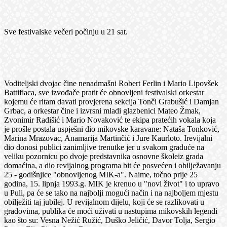
Sve festivalske večeri počinju u 21 sat.
Voditeljski dvojac čine nenadmašni Robert Ferlin i Mario Lipovšek
Battifiaca, sve izvođače pratit će obnovljeni festivalski orkestar
kojemu će ritam davati provjerena sekcija Tonči Grabušić i Damjan
Grbac, a orkestar čine i izvrsni mladi glazbenici Mateo Žmak,
Zvonimir Radišić i Mario Novaković te ekipa pratećih vokala koja
je prošle postala uspješni dio mikovske karavane: Nataša Tonković,
Marina Mrazovac, Anamarija Martinčić i Jure Kaurloto. Irevijalni
dio donosi publici zanimljive trenutke jer u svakom graduće na
veliku pozornicu po dvoje predstavnika osnovne školeiz grada
domaćina, a dio revijalnog programa bit će posvećen i obilježavanju
25 - godišnjice "obnovljenog MIK-a". Naime, točno prije 25
godina, 15. lipnja 1993.g. MIK je krenuo u "novi život" i to upravo
u Puli, pa će se tako na najbolji mogući način i na najboljem mjestu
obilježiti taj jubilej. U revijalnom dijelu, koji će se razlikovati u
gradovima, publika će moći uživati u nastupima mikovskih legendi
kao što su: Vesna Nežić Ružić, Duško Jeličić, Davor Tolja, Sergio