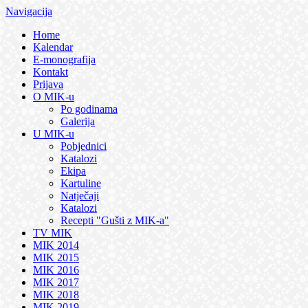
Navigacija
Home
Kalendar
E-monografija
Kontakt
Prijava
O MIK-u
Po godinama
Galerija
U MIK-u
Pobjednici
Katalozi
Ekipa
Kartuline
Natječaji
Katalozi
Recepti "Gušti z MIK-a"
TV MIK
MIK 2014
MIK 2015
MIK 2016
MIK 2017
MIK 2018
MIK 2019