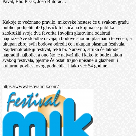
Pavat, Elio Pisak, Joso Butorac...
Kakoje to većznano pravilo, mikovske hostese će u svakom gradu
publici podijeliti 500 glasačkih listića na kojima će publika
zaokružiti svoja dva favorita i svojim glasovima odabrati
najdraže.Sve skladbe osvajaju bodove shodno plasmanu te večeri, a
ukupan zbroj svih bodova odredit će i ukupan plasman festivala.
Najdemokratskiji festival, rekli bi. Naravno, struka će također
nagraditi najbolje, a ono što je najvažnije i kako to bude nakon
svakog festivala, pjesme će ostati trajno upisane u glazbenu i
kulturnu povijest ovog podneblja. I tako već 54 godine.
https://www.festivalmik.com/