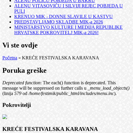
ALENU POLIĆU POBJEDA U BAKRU
ALENU VITASOVIĆU I SILVIJI REJEC POBJEDA U
PULI
KRENUO MIK - DONNE SLAVILE U KASTVU
PREDSTAVLJAMO SKLADBE MIK-a 2026
MINISTARSTVO KULTURE I MEDIJA REPUBLIKE
HRVATSKE POKROVITELJ MIK-a 2026!
Vi ste ovdje
Početna
» KREĆE FESTIVALSKA KARAVANA
Poruka greške
Deprecated function
: The each() function is deprecated. This
message will be suppressed on further calls u
_menu_load_objects()
(linija
579
od
/home/festimik/public_html/includes/menu.inc
).
Pokrovitelji
KREĆE FESTIVALSKA KARAVANA