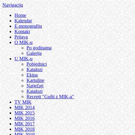
Navigacija
Home
Kalendar
E-monografija
Kontakt
Prijava
O MIK-u
Po godinama
Galerija
U MIK-u
Pobjednici
Katalozi
Ekipa
Kartuline
Natječaji
Katalozi
Recepti "Gušti z MIK-a"
TV MIK
MIK 2014
MIK 2015
MIK 2016
MIK 2017
MIK 2018
MIK 2019