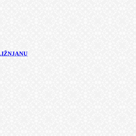
 LIŽNJANU