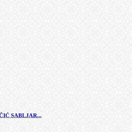
IĆ SABLJAR...