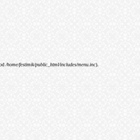
od
/home/festimik/public_html/includes/menu.inc
).