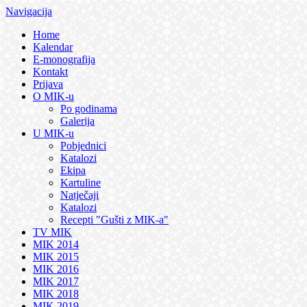
Navigacija
Home
Kalendar
E-monografija
Kontakt
Prijava
O MIK-u
Po godinama
Galerija
U MIK-u
Pobjednici
Katalozi
Ekipa
Kartuline
Natječaji
Katalozi
Recepti "Gušti z MIK-a"
TV MIK
MIK 2014
MIK 2015
MIK 2016
MIK 2017
MIK 2018
MIK 2019