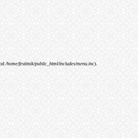
od
/home/festimik/public_html/includes/menu.inc
).