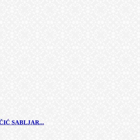
IĆ SABLJAR...