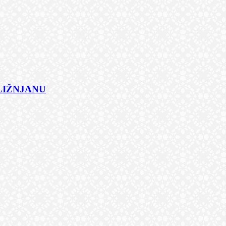
 LIŽNJANU